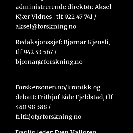
administrerende direktør: Aksel
Kjær Vidnes , tlf 922 47 741 /
aksel@forskning.no
Redaksjonssjef: Bjørnar Kjensli,
tlf 942 43 567 /
bjornar@forskning.no
Forskersonen.no/kronikk og
debatt: Frithjof Eide Fjeldstad, tlf
480 98 388 /
frithjof@forskning.no
Daglig leder: Even Hallgren