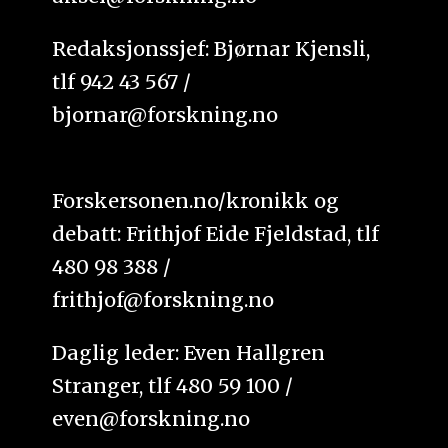
Redaksjonssjef: Bjørnar Kjensli,
tlf 942 43 567 /
bjornar@forskning.no
Forskersonen.no/kronikk og
debatt: Frithjof Eide Fjeldstad, tlf
480 98 388 /
frithjof@forskning.no
Daglig leder: Even Hallgren
Stranger, tlf 480 59 100 /
even@forskning.no