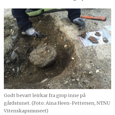
Godt bevart leirkar fra grop inne på
gårdstunet. (Foto: Aina Heen-Pettersen, NTNU
Vitenskapsmuseet)