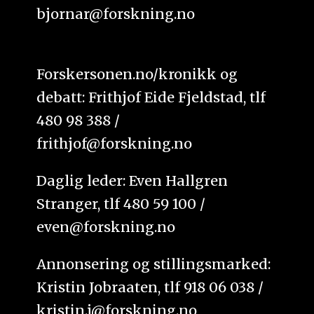
bjornar@forskning.no
Forskersonen.no/kronikk og
debatt: Frithjof Eide Fjeldstad, tlf
480 98 388 /
frithjof@forskning.no
Daglig leder: Even Hallgren
Stranger, tlf 480 59 100 /
even@forskning.no
Annonsering og stillingsmarked:
Kristin Jobraaten, tlf 918 06 038 /
kristin.j@forskning.no