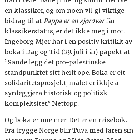
han høstet både jubel og storm. Det ble
en klassiker, og om noen vil gi viktige
bidrag til at
Pappa er en sjørøvar
får
klassikerstatus, er det ikke meg i mot.
Ingeborg Mjør har i en positiv kritikk av
boka i Dag og Tid (29. juli i år) påpekt at
”Sande legg det pro-palestinske
standpunktet sitt heilt ope. Boka er eit
solidaritetsprosjekt, målet er ikkje å
synleggjera historisk og politisk
kompleksitet.” Nettopp.
Og boka er noe mer. Det er en reisebok.
Fra trygge Norge blir Tuva med faren sin