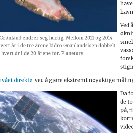
have
havn
Ved 
økni
på Grønland endrer seg hurtig. Mellom 2011 og 2014
smel
Hvert år i de tre årene bidro Grønlandsisen dobbelt
vassd
hvert år i de 20 årene før. Planetary
fors
stig
ivået direkte
, ved å gjøre ekstremt nøyaktige målin
Da f
de t
på, f
korr
vide