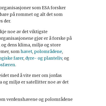
rganisasjoner som ESA forsker
 bare på rommet og alt det som
s der.
kje noe av det viktigste
rganisasjonene gjør er å forske på
a og dens klima, miljø og store
emer, som
havet
,
polområdene
,
ogiske farer
,
dyre- og planteliv
, og
osfæren
.
beidet med å vite mer om jordas
 og miljø er satellitter noe av det
er som verdenshavene og polområdene