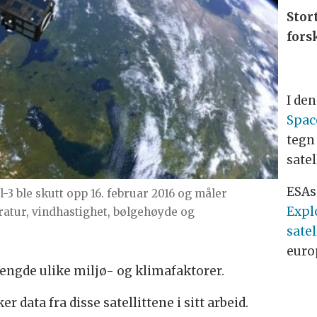
Stor
fors
I de
Spac
tegn
satel
ESAs
-3 ble skutt opp 16. februar 2016 og måler
Expl
atur, vindhastighet, bølgehøyde og
satel
euro
ngde ulike miljø- og klimafaktorer.
r data fra disse satellittene i sitt arbeid.