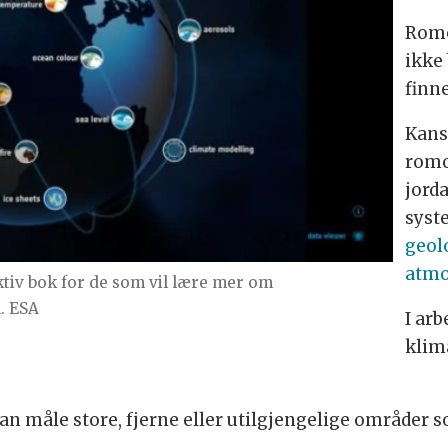
Romo
ikke
finne
Kans
romo
jord
syst
geol
atm
ktiv bok for de som vil lære mer om
. ESA
I ar
klima
r kan måle store, fjerne eller utilgjengelige områd