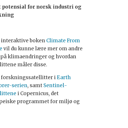
t potensial for norsk industri og
kning
n interaktive boken
Climate From
e
vil du kunne lære mer om andre
 på klimaendringer og hvordan
littene måler disse.
 forskningssatellitter i
Earth
orer-serien
, samt
Sentinel-
littene
i Copernicus, det
peiske programmet for miljø og