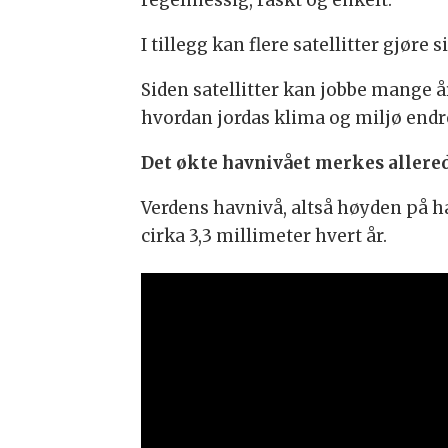
I tillegg kan flere satellitter gjøre
Siden satellitter kan jobbe mange år
hvordan jordas klima og miljø endre
Det økte havnivået merkes allere
Verdens havnivå, altså høyden på ha
cirka 3,3 millimeter hvert år.