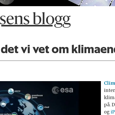
gsens blogg
 det vi vet om klimaen
Clim
inte
klim
på. 
og
i