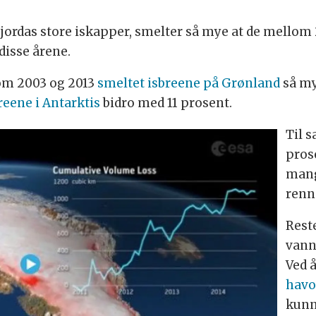
r jordas store iskapper, smelter så mye at de mello
disse årene.
om 2003 og 2013
smeltet isbreene på Grønland
så mye
reene i Antarktis
bidro med 11 prosent.
Til 
pros
mang
renne
Rest
vann
Ved 
havov
kunn