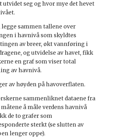
t utvidet seg og hvor mye det hevet
ivået.
å legge sammen tallene over
ngen i havnivå som skyldtes
tingen av breer, økt vannføring i
ragene, og utvidelse av havet, fikk
kerne en graf som viser total
ning av havnivå.
ger av høyden på havoverflaten.
orskerne sammenliknet dataene fra
o måtene å måle verdens havnivå
ikk de to grafer som
esponderte sterkt (se slutten av
oen lenger oppe).