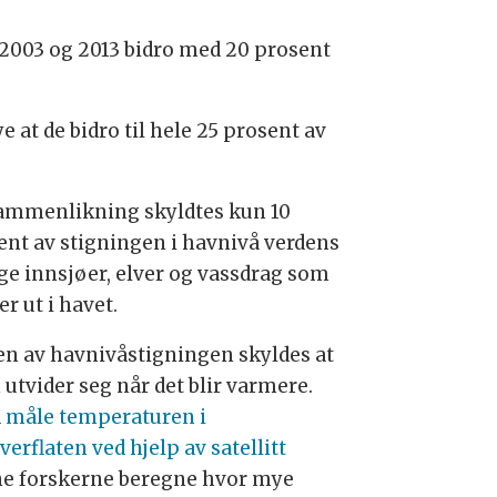
m 2003 og 2013 bidro med 20 prosent
 at de bidro til hele 25 prosent av
sammenlikning skyldtes kun 10
ent av stigningen i havnivå verdens
e innsjøer, elver og vassdrag som
r ut i havet.
en av havnivåstigningen skyldes at
 utvider seg når det blir varmere.
å
måle temperaturen i
erflaten ved hjelp av satellitt
e forskerne beregne hvor mye