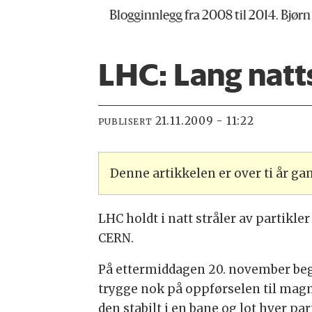
Blogginnlegg fra 2008 til 2014. Bjørn
LHC: Lang natts
21.11.2009 - 11:22
PUBLISERT
Denne artikkelen er over ti år g
LHC holdt i natt stråler av partikle
CERN.
På ettermiddagen 20. november begy
trygge nok på oppførselen til magne
den stabilt i en bane og lot hver pa