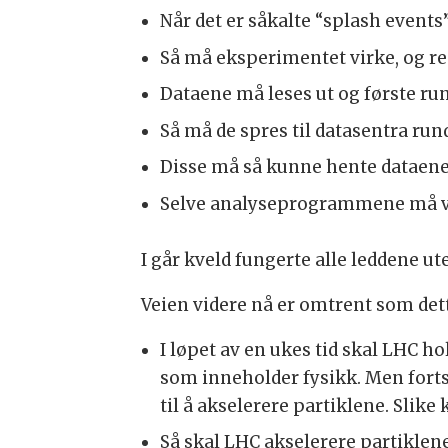
Når det er såkalte “splash event
Så må eksperimentet virke, og r
Dataene må leses ut og første r
Så må de spres til datasentra rundt
Disse må så kunne hente dataene 
Selve analyseprogrammene må vir
I går kveld fungerte alle leddene u
Veien videre nå er omtrent som det
I løpet av en ukes tid skal LHC hol
som inneholder fysikk. Men forts
til å akselerere partiklene. Slike 
Så skal LHC akselerere partiklene,