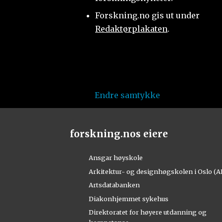
Forskning.no gis ut under
Redaktørplakaten
.
Endre samtykke
forskning.nos eiere
Ansgar høyskole
Arkitektur- og designhøgskolen i Oslo (
Artsdatabanken
Diakonhjemmet sykehus
Direktoratet for høyere utdanning og