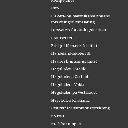
kompetanse
Fafo
Fiskeri- og havbruksnæringens
forskningsfinansiering
Forsvarets forskningsinstitutt
Framsenteret
Fridtjof Nansens Institutt
Handelshøyskolen BI
Havforskningsinstituttet
Høgskolen i Molde
Høgskolen i Østfold
Høgskulen i Volda
Høgskulen på Vestlandet
Høyskolen Kristiania
Institutt for samfunnsforskning
KS FoU
Kreftforeningen