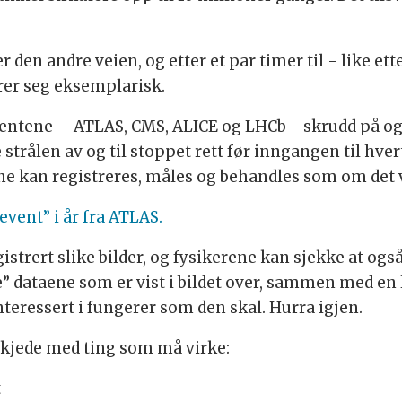
er den andre veien, og etter et par timer til - like et
er seg eksemplarisk.
entene - ATLAS, CMS, ALICE og LHCb - skrudd på og k
 strålen av og til stoppet rett før inngangen til hv
ne kan registreres, måles og behandles som om det v
 event” i år fra ATLAS.
istrert slike bilder, og fysikerene kan sjekke at ogs
” dataene som er vist i bildet over, sammen med en 
nteressert i fungerer som den skal. Hurra igjen.
g kjede med ting som må virke:
t