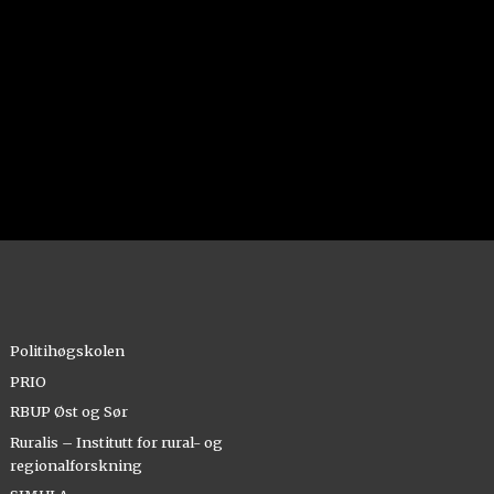
Politihøgskolen
PRIO
RBUP Øst og Sør
Ruralis – Institutt for rural- og
regionalforskning