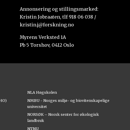
Annonsering og stillingsmarked:
Kristin Jobraaten, tlf 918 06 038 /
kristin.j@forskning.no
Myrens Verksted 1A
Pb 5 Torshov, 0412 Oslo
NLA Høgskolen
AHO)
NMBU - Norges miljø- og biovitenskapelige
universitet
NORSØK – Norsk senter for økologisk
landbruk
NTNU