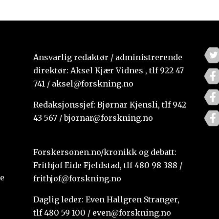
Ansvarlig redaktør / administrerende
direktør: Aksel Kjær Vidnes , tlf 922 47
741 / aksel@forskning.no
Redaksjonssjef: Bjørnar Kjensli, tlf 942
43 567 / bjornar@forskning.no
Forskersonen.no/kronikk og debatt:
Frithjof Eide Fjeldstad, tlf 480 98 388 /
te
frithjof@forskning.no
Daglig leder: Even Hallgren Stranger,
tlf 480 59 100 / even@forskning.no