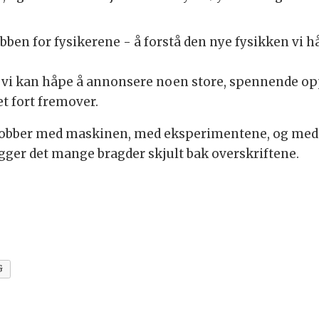
bben for fysikerene - å forstå den nye fysikken vi h
il vi kan håpe å annonsere noen store, spennende op
et fort fremover.
om jobber med maskinen, med eksperimentene, og me
ligger det mange bragder skjult bak overskriftene.
G