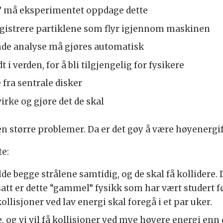
s” må eksperimentet oppdage dette
egistrere partiklene som flyr igjennom maskinen
unde analyse må gjøres automatisk
 i verden, for å bli tilgjengelig for fysikere
fra sentrale disker
ke og gjøre det de skal
ten større problemer. Da er det gøy å være høyenergif
te:
de begge strålene samtidig, og de skal få kollidere. D
att er dette “gammel” fysikk som har vært studert fø
kollisjoner ved lav energi skal foregå i et par uker.
 og vi vil få kollisjoner ved mye høyere energi enn de