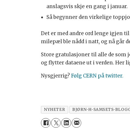
anslagsvis skje en gang i januar.
Så begynner den virkelige toppjo
Det er med andre ord lenge igjen t
milepæl ble nådd i natt, og nå går d
Store gratulasjoner til alle de s
og flytter dataene ut i verden. Her 
Nysgjerrig?
Følg CERN på twitter.
NYHETER
BJØRN-H-SAMSETS-BLOG