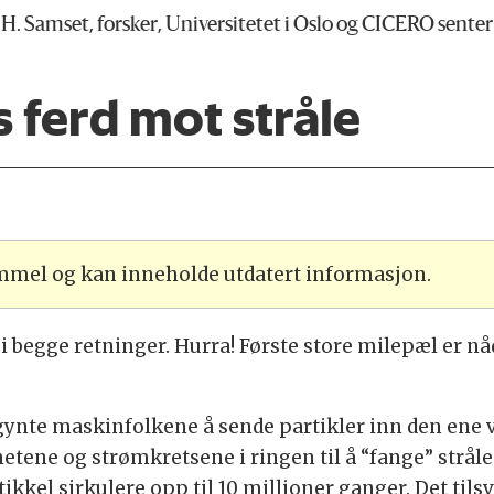
 H. Samset, forsker, Universitetet i Oslo og CICERO senter
 ferd mot stråle
ammel og kan inneholde utdatert informasjon.
r i begge retninger. Hurra! Første store milepæl er nå
nte maskinfolkene å sende partikler inn den ene ve
tene og strømkretsene i ringen til å “fange” stråle
rtikkel sirkulere opp til 10 millioner ganger. Det ti