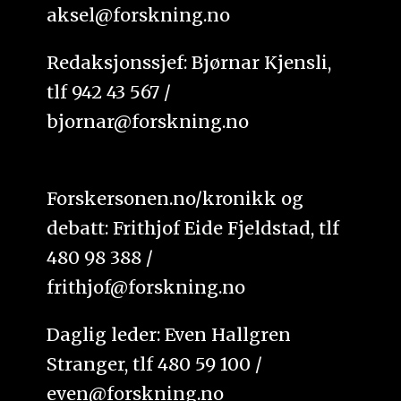
aksel@forskning.no
Redaksjonssjef: Bjørnar Kjensli,
tlf 942 43 567 /
bjornar@forskning.no
Forskersonen.no/kronikk og
debatt: Frithjof Eide Fjeldstad, tlf
480 98 388 /
frithjof@forskning.no
Daglig leder: Even Hallgren
Stranger, tlf 480 59 100 /
even@forskning.no