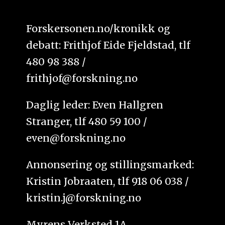
Forskersonen.no/kronikk og
debatt: Frithjof Eide Fjeldstad, tlf
480 98 388 /
frithjof@forskning.no
Daglig leder: Even Hallgren
Stranger, tlf 480 59 100 /
even@forskning.no
Annonsering og stillingsmarked:
Kristin Jobraaten, tlf 918 06 038 /
kristin.j@forskning.no
Myrens Verksted 1A