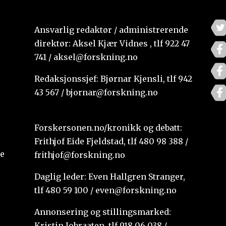
Ansvarlig redaktør / administrerende
direktør: Aksel Kjær Vidnes , tlf 922 47
741 / aksel@forskning.no
Redaksjonssjef: Bjørnar Kjensli, tlf 942
43 567 / bjornar@forskning.no
Forskersonen.no/kronikk og debatt:
Frithjof Eide Fjeldstad, tlf 480 98 388 /
te
frithjof@forskning.no
Daglig leder: Even Hallgren Stranger,
tlf 480 59 100 / even@forskning.no
Annonsering og stillingsmarked:
Kristin Jobraaten, tlf 918 06 038 /