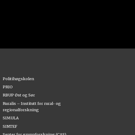
Politihøgskolen
PRIO
RBUP Øst og Sør
Ruralis – Institutt for rural- og
regionalforskning
SIMULA
SINTEF
Senter for grunnforskning (CAS)