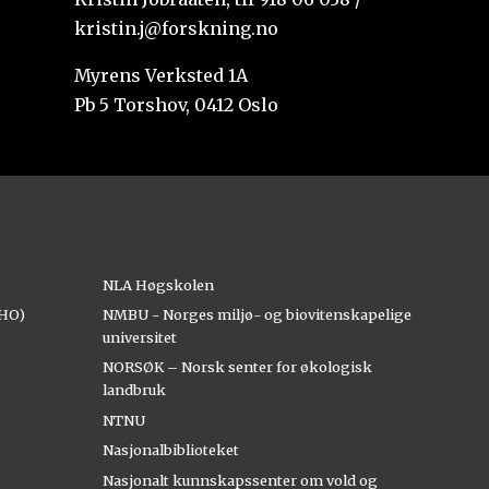
kristin.j@forskning.no
Myrens Verksted 1A
Pb 5 Torshov, 0412 Oslo
NLA Høgskolen
AHO)
NMBU - Norges miljø- og biovitenskapelige
universitet
NORSØK – Norsk senter for økologisk
landbruk
NTNU
Nasjonalbiblioteket
Nasjonalt kunnskapssenter om vold og