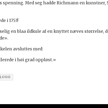
pes spenning. Med seg hadde Richmann en kunstner,
de i 1753!
ig en blaa ildkule af en knyttet næves størrelse, d
de».
kelen avsluttes med:
lerede i høi grad oppløst.»
BLOGG