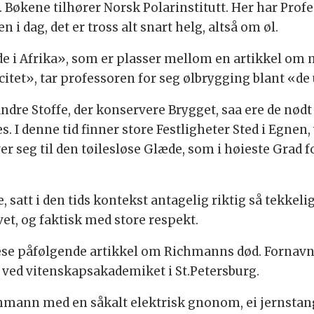
le. Bøkene tilhører Norsk Polarinstitutt. Her har Pr
i dag, det er tross alt snart helg, altså om øl.
lde i Afrika», som er plasser mellom en artikkel om
tet», tar professoren for seg ølbrygging blant «de u
dre Stoffe, der konservere Brygget, saa ere de nødt t
es. I denne tid finner store Festligheter Sted i Egnen
r seg til den tøilesløse Glæde, som i høieste Grad 
, satt i den tids kontekst antagelig riktig så tekkel
vet, og faktisk med store respekt.
 lese påfølgende artikkel om Richmanns død. Fornav
r ved vitenskapsakademiket i St.Petersburg.
hmann med en såkalt elektrisk gnonom, ei jernstang