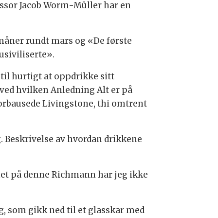
ofessor Jacob Worm-Müller har en
 måner rundt mars og «De første
siviliserte».
il hurtigt at oppdrikke sitt
, ved hvilken Anledning Alt er på
forbausede Livingstone, thi omtrent
ig. Beskrivelse av hvordan drikkene
net på denne Richmann har jeg ikke
, som gikk ned til et glasskar med