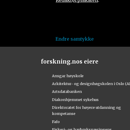
Endre samtykke
forskning.nos eiere
Ansgar høyskole
Arkitektur- og designhøgskolen i Oslo (
Artsdatabanken
Diakonhjemmet sykehus
Direktoratet for høyere utdanning og
kompetanse
Fafo
Fiskeri- og havbruksnæringens