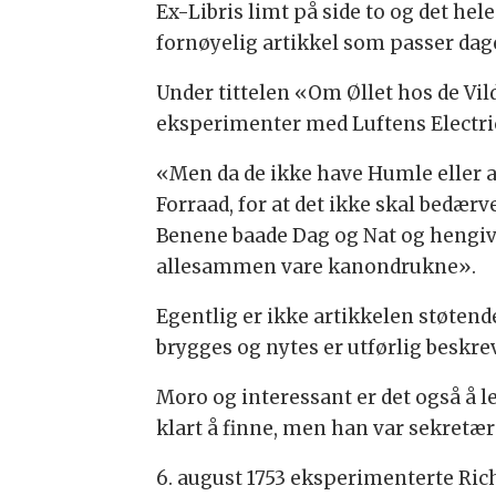
Ex-Libris limt på side to og det he
fornøyelig artikkel som passer dagen 
Under tittelen «Om Øllet hos de Vi
eksperimenter med Luftens Electrici
«Men da de ikke have Humle eller an
Forraad, for at det ikke skal bedærv
Benene baade Dag og Nat og hengive
allesammen vare kanondrukne».
Egentlig er ikke artikkelen støtende
brygges og nytes er utførlig beskre
Moro og interessant er det også å
klart å finne, men han var sekretæ
6. august 1753 eksperimenterte Ric