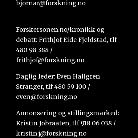
bjornar@forskning.no
Forskersonen.no/kronikk og
debatt: Frithjof Eide Fjeldstad, tlf
480 98 388 /
frithjof@forskning.no
Daglig leder: Even Hallgren
Stranger, tlf 480 59 100 /
even@forskning.no
Annonsering og stillingsmarked:
Kristin Jobraaten, tlf 918 06 038 /
kristin.j@forskning.no