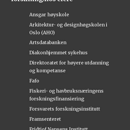
Ansgar høyskole
Arkitektur- og designhøgskolen i
Oslo (AHO)
Artsdatabanken
Diakonhjemmet sykehus
Direktoratet for høyere utdanning
og kompetanse
Fafo
Fiskeri- og havbruksnæringens
forskningsfinansiering
Forsvarets forskningsinstitutt
Framsenteret
Fridtjof Nansens Institutt