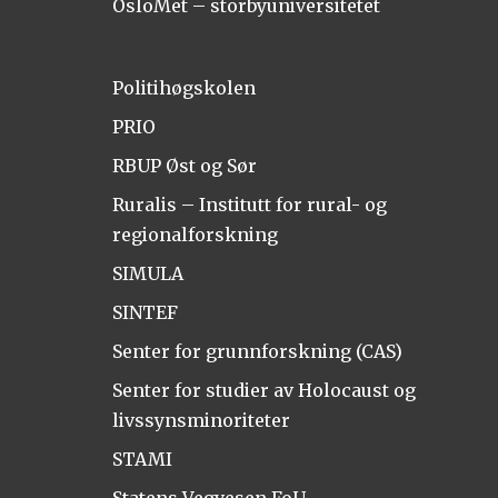
OsloMet – storbyuniversitetet
Politihøgskolen
PRIO
RBUP Øst og Sør
Ruralis – Institutt for rural- og
regionalforskning
SIMULA
SINTEF
Senter for grunnforskning (CAS)
Senter for studier av Holocaust og
livssynsminoriteter
STAMI
Statens Vegvesen FoU