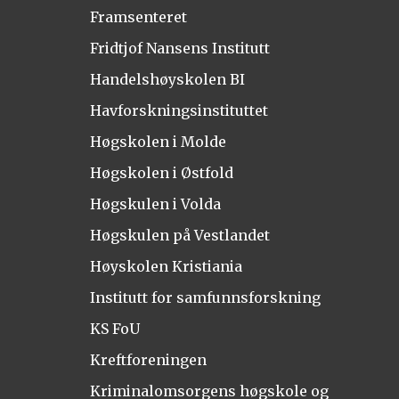
Framsenteret
Fridtjof Nansens Institutt
Handelshøyskolen BI
Havforskningsinstituttet
Høgskolen i Molde
Høgskolen i Østfold
Høgskulen i Volda
Høgskulen på Vestlandet
Høyskolen Kristiania
Institutt for samfunnsforskning
KS FoU
Kreftforeningen
Kriminalomsorgens høgskole og