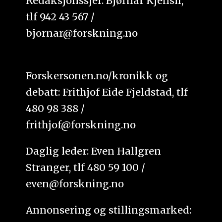
Redaksjonssjef: Bjørnar Kjensli,
tlf 942 43 567 /
bjornar@forskning.no
Forskersonen.no/kronikk og
debatt: Frithjof Eide Fjeldstad, tlf
480 98 388 /
frithjof@forskning.no
Daglig leder: Even Hallgren
Stranger, tlf 480 59 100 /
even@forskning.no
Annonsering og stillingsmarked: