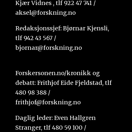
Kjær Vidnes , tlf 922 47 741 /
aksel@forskning.no
Redaksjonssjef: Bjørnar Kjensli,
tlf 942 43 567 /
bjornar@forskning.no
Forskersonen.no/kronikk og
debatt: Frithjof Eide Fjeldstad, tlf
480 98 388 /
frithjof@forskning.no
Daglig leder: Even Hallgren
Stranger, tlf 480 59 100 /