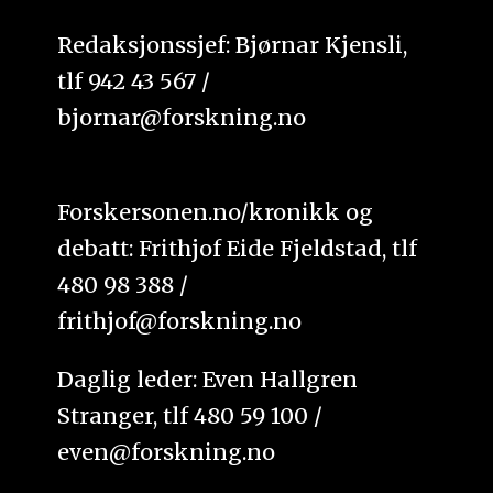
Redaksjonssjef: Bjørnar Kjensli,
tlf 942 43 567 /
bjornar@forskning.no
Forskersonen.no/kronikk og
debatt: Frithjof Eide Fjeldstad, tlf
480 98 388 /
frithjof@forskning.no
Daglig leder: Even Hallgren
Stranger, tlf 480 59 100 /
even@forskning.no