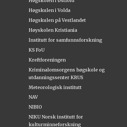
Høgskolen i Østfold
Høgskulen i Volda
Høgskulen på Vestlandet
Høyskolen Kristiania
Institutt for samfunnsforskning
KS FoU
Kreftforeningen
Kriminalomsorgens høgskole og
utdanningssenter KRUS
Meteorologisk institutt
NAV
NIBIO
NIKU Norsk institutt for
kulturminneforskning