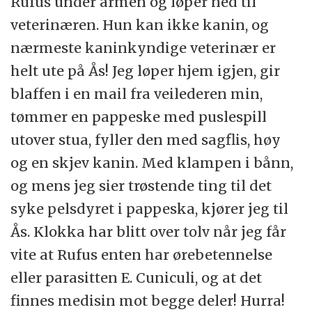
Rufus under armen og løper ned til
veterinæren. Hun kan ikke kanin, og
nærmeste kaninkyndige veterinær er
helt ute på Ås! Jeg løper hjem igjen, gir
blaffen i en mail fra veilederen min,
tømmer en pappeske med puslespill
utover stua, fyller den med sagflis, høy
og en skjev kanin. Med klampen i bånn,
og mens jeg sier trøstende ting til det
syke pelsdyret i pappeska, kjører jeg til
Ås. Klokka har blitt over tolv når jeg får
vite at Rufus enten har ørebetennelse
eller parasitten E. Cuniculi, og at det
finnes medisin mot begge deler! Hurra!