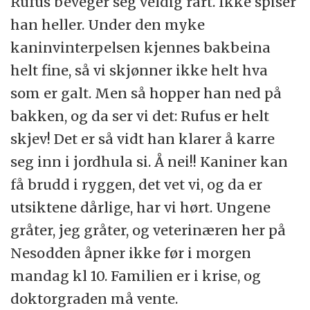
Rufus beveger seg veldig rart. Ikke spiser
han heller. Under den myke
kaninvinterpelsen kjennes bakbeina
helt fine, så vi skjønner ikke helt hva
som er galt. Men så hopper han ned på
bakken, og da ser vi det: Rufus er helt
skjev! Det er så vidt han klarer å karre
seg inn i jordhula si. Å nei!! Kaniner kan
få brudd i ryggen, det vet vi, og da er
utsiktene dårlige, har vi hørt. Ungene
gråter, jeg gråter, og veterinæren her på
Nesodden åpner ikke før i morgen
mandag kl 10. Familien er i krise, og
doktorgraden må vente.