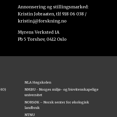
Annonsering og stillingsmarked:
Kristin Jobraaten, tlf 918 06 038 /
kristin.j@forskning.no
Myrens Verksted 1A
Pb 5 Torshov, 0412 Oslo
NLA Høgskolen
AHO)
NMBU - Norges miljø- og biovitenskapelige
universitet
NORSØK – Norsk senter for økologisk
landbruk
NTNU