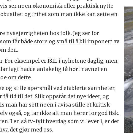
is ser noen økonomisk eller praktisk nytte
robusthet og frihet som man ikke kan sette en
e nysgjerrigheten hos folk. Jeg ser for
som får både store og små til å bli imponert av
om den.
r. For eksempel er ISIL i nyhetene daglig, men
lanlagt hadde antakelig få hørt navnet en
noe om dette.
ke og stille spørsmål ved etablerte sannheter,
 få tid til det. Slik oppstår det nye ideer, og
 man har sett noen i avisa stille et kritisk
lv også, og tar ikke alt man hører for god fisk.
 I en så tv-fylt hverdag som vi lever i, er det
va det gjør med oss.