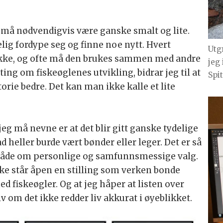
v må nødvendigvis være ganske smalt og lite.
ig fordype seg og finne noe nytt. Hvert
Utg
rikke, og ofte må den brukes sammen med andre
jeg 
ting om fiskeøglenes utvikling, bidrar jeg til at
Spi
torie bedre. Det kan man ikke kalle et lite
eg må nevne er at det blir gitt ganske tydelige
 heller burde vært bønder eller leger. Det er så
r både om personlige og samfunnsmessige valg.
kke står åpen en stilling som verken bonde
ed fiskeøgler. Og at jeg håper at listen over
lv om det ikke redder liv akkurat i øyeblikket.