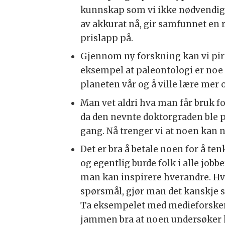
kunnskap som vi ikke nødvendigv
av akkurat nå, gir samfunnet en 
prislapp på.
Gjennom ny forskning kan vi pirr
eksempel at paleontologi er noe 
planeten vår og å ville lære mer 
Man vet aldri hva man får bruk fo
da den nevnte doktorgraden ble p
gang. Nå trenger vi at noen kan 
Det er bra å betale noen for å ten
og egentlig burde folk i alle jobber
man kan inspirere hverandre. Hvis
spørsmål, gjør man det kanskje se
Ta eksempelet med medieforskeren.
jammen bra at noen undersøker h