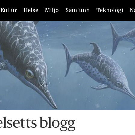
Kultur
Helse
Miljø
Samfunn
Teknologi
N
lsetts blogg