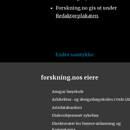
Forskning.no gis ut under
Redaktørplakaten
.
Endre samtykke
forskning.nos eiere
Ansgar høyskole
Arkitektur- og designhøgskolen i Oslo (
Artsdatabanken
Diakonhjemmet sykehus
Direktoratet for høyere utdanning og
kompetanse