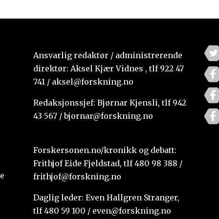
Ansvarlig redaktør / administrerende
direktør: Aksel Kjær Vidnes , tlf 922 47
741 / aksel@forskning.no
Redaksjonssjef: Bjørnar Kjensli, tlf 942
43 567 / bjornar@forskning.no
Forskersonen.no/kronikk og debatt:
Frithjof Eide Fjeldstad, tlf 480 98 388 /
te
frithjof@forskning.no
Daglig leder: Even Hallgren Stranger,
tlf 480 59 100 / even@forskning.no