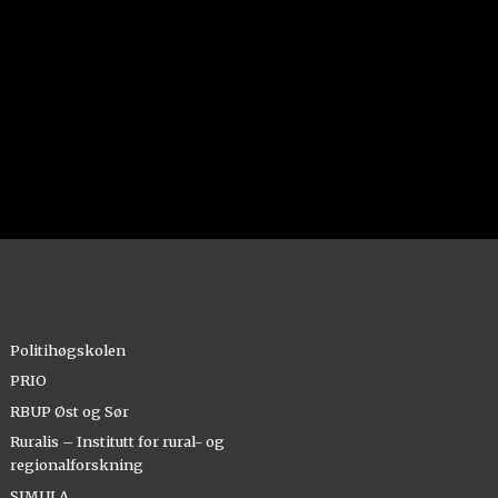
Politihøgskolen
PRIO
RBUP Øst og Sør
Ruralis – Institutt for rural- og
regionalforskning
SIMULA