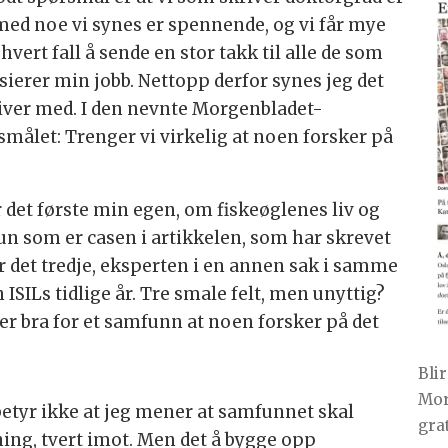
be med noe vi synes er spennende, og vi får mye
 hvert fall å sende en stor takk til alle de som
erer min jobb. Nettopp derfor synes jeg det
driver med. I den nevnte Morgenbladet-
smålet: Trenger vi virkelig at noen forsker på
 det første min egen, om fiskeøglenes liv og
 hun som er casen i artikkelen, som har skrevet
r det tredje, eksperten i en annen sak i samme
ISILs tidlige år. Tre smale felt, men unyttig?
er bra for et samfunn at noen forsker på det
Bli
Mor
etyr ikke at jeg mener at samfunnet skal
gra
ning, tvert imot. Men det å bygge opp