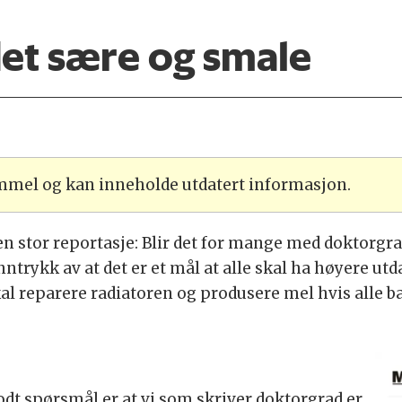
det sære og smale
ammel og kan inneholde utdatert informasjon.
n stor reportasje: Blir det for mange med doktorgrad 
ntrykk av at det er et mål at alle skal ha høyere u
al reparere radiatoren og produsere mel hvis alle ba
godt spørsmål er at vi som skriver doktorgrad er