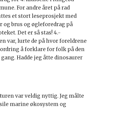
une. For andre året på rad
uttes et stort leseprosjekt med
er og brus og øgleforedrag på
oteket. Det er så stas! 4.-
n var, lurte de på hvor foreldrene
tfordring å forklare for folk på den
n gang. Hadde jeg åtte dinosaurer
turen var veldig nyttig. Jeg målte
fossile marine økosystem og