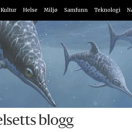
Kultur
Helse
Miljø
Samfunn
Teknologi
N
lsetts blogg