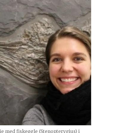
fie med fiskeøgle (Stenopterygius) i