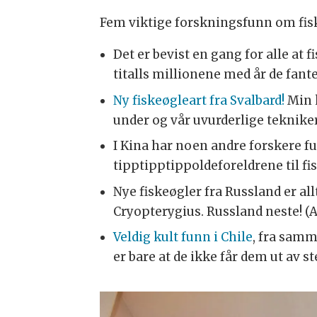
Fem viktige forskningsfunn om fisk
Det er bevist en gang for alle at f
titalls millionene med år de fantes
Ny fiskeøgleart fra Svalbard!
Min 
under og vår uvurderlige tekniker 
I Kina har noen andre forskere 
tipptipptippoldeforeldrene til fi
Nye fiskeøgler fra Russland er a
Cryopterygius. Russland neste! (A
Veldig kult funn i Chile
, fra sam
er bare at de ikke får dem ut av st