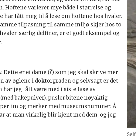
n. Hoftene varierer mye både i størrelse og
 har fått meg til å lese om hoftene hos hvaler.
t samme tilpasning til samme miljø skjer hos to
hvaler, særlig delfiner, er et godt eksempel og
e.
. Dette er ei dame (?) som jeg skal skrive mer
n av øglene i doktorgraden og selvsagt er det
 har jeg fått være med i siste fase av
 (med bakepulver), pusler bitene nøyaktig
 superlim og merker med museumsnummer. Å
r at man virkelig blir kjent med dem, og jeg
Sel