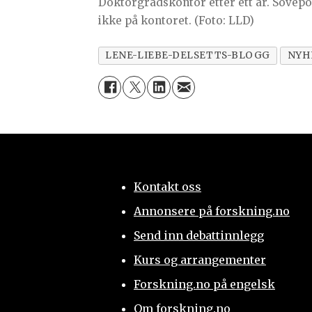
Doktorgradskontor etter ett år. Sovepose
ikke på kontoret. (Foto: LLD)
LENE-LIEBE-DELSETTS-BLOGG
NYH
Kontakt oss
Annonsere på forskning.no
Send inn debattinnlegg
Kurs og arrangementer
Forskning.no på engelsk
Om forskning.no