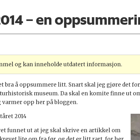
 2014 – en oppsummeri
ammel og kan inneholde utdatert informasjon.
t bra å oppsummere litt. Snart skal jeg gjøre det for
turhistorisk museum. Da skal en komite finne ut om
g varmer opp her på bloggen.
tåret 2014
året funnet ut at jeg skal skrive en artikkel om
revet lite om fra før, og det er litt rart, for her