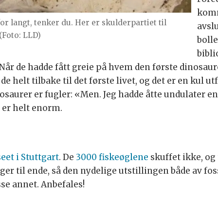
komm
for langt, tenker du. Her er skulderpartiet til
avsl
(Foto: LLD)
boll
bibli
Når de hadde fått greie på hvem den første dinosaure
e helt tilbake til det første livet, og det er en kul u
inosaurer er fugler: «Men. Jeg hadde åtte undulater e
 er helt enorm.
et i Stuttgart
. De
3000 fiskeøglene
skuffet ikke, og 
dager til ende, så den nydelige utstillingen både av 
se annet. Anbefales!