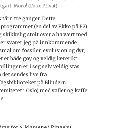
tgart. Moro! (Foto: Privat)
 tårn tre ganger. Dette
oprogrammet (en del av Ekko på P2)
g skikkelig stolt over å ha vært med
Her svarer jeg på innkommende
smål om fossiler, evolusjon og dyr,
t er både gøy og veldig lærerikt.
illingen er i seg selv veldig stas,
 det sendes live fra
fagsbiblioteket på Blindern
ersitetet i Oslo) med vafler og kaffe
le.
drag for 4. klassene i Ringebu