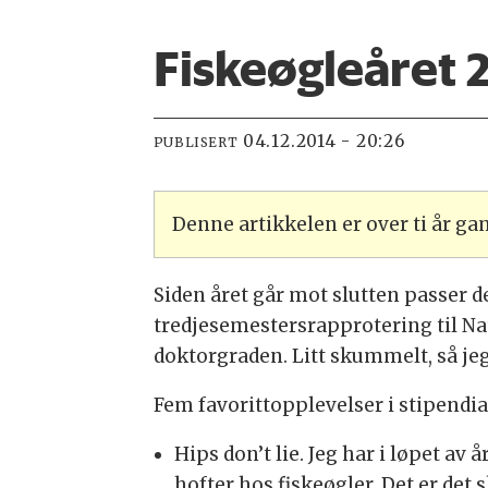
Fiskeøgleåret
04.12.2014 - 20:26
PUBLISERT
Denne artikkelen er over ti år g
Siden året går mot slutten passer de
tredjesemestersrapprotering til Na
doktorgraden. Litt skummelt, så je
Fem favorittopplevelser i stipendia
Hips don’t lie. Jeg har i løpet av 
hofter hos fiskeøgler. Det er det sk