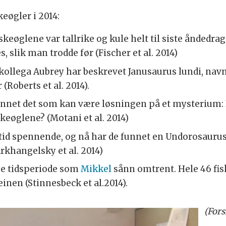
eøgler i 2014:
iskeøglene var tallrike og kule helt til siste åndedrag
, slik man trodde før (Fischer et al. 2014)
kollega Aubrey har beskrevet Janusaurus lundi, navngi
(Roberts et al. 2014).
funnet det som kan være løsningen på et mysterium
skeøglene? (Motani et al. 2014)
lltid spennende, og nå har de funnet en Undorosauru
rkhangelsky et al. 2014)
me tidsperiode som
Mikkel
sånn omtrent. Hele 46 fi
einen (Stinnesbeck et al.2014).
(For