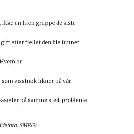
, ikke en liten gruppe de siste
tt etter fjellet den ble funnet
: Hvem er
s som visstnok likner på vår
skeøgler på samme sted, problemet
sidefoto: SMRG)