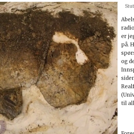
Stut
Abels
radi
er je
på. 
spør
og de
Innsp
siden
Real
(Univ
til al
Fore