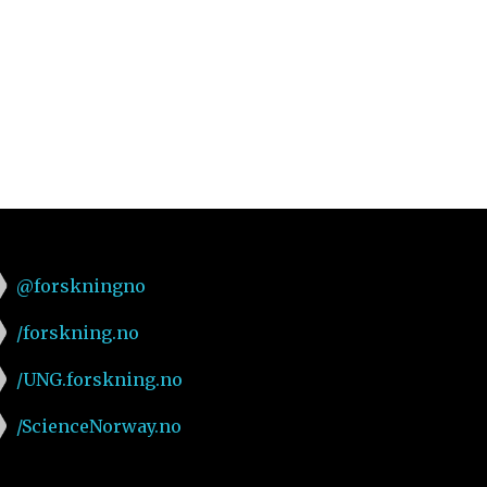
@forskningno
/forskning.no
/UNG.forskning.no
/ScienceNorway.no