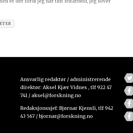
n er der fordi jeg har tøft feltarbeid, jeg sover
ETER
Ansvarlig redaktør / administrerende
direktør: Aksel Kjær Vidnes , tlf 922 47
741 / aksel@forskning.no
Redaksjonssjef: Bjørnar Kjensli, tlf 942
43 567 / bjornar@forskning.no