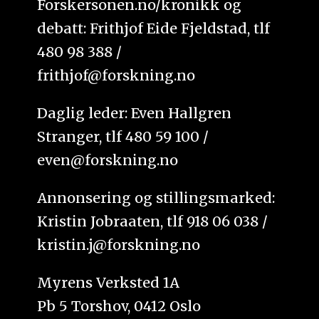
Forskersonen.no/kronikk og
debatt: Frithjof Eide Fjeldstad, tlf
480 98 388 /
frithjof@forskning.no
Daglig leder: Even Hallgren
Stranger, tlf 480 59 100 /
even@forskning.no
Annonsering og stillingsmarked:
Kristin Jobraaten, tlf 918 06 038 /
kristin.j@forskning.no
Myrens Verksted 1A
Pb 5 Torshov, 0412 Oslo