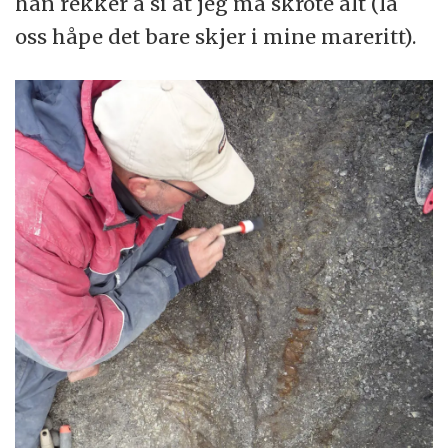
han rekker å si at jeg må skrote alt (la
oss håpe det bare skjer i mine mareritt).