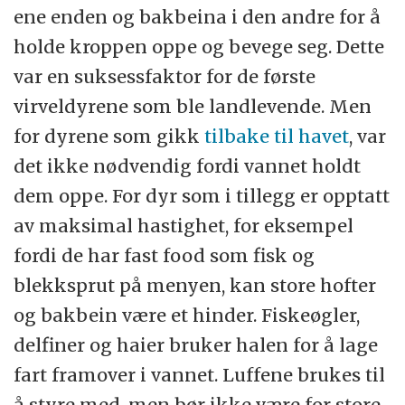
ene enden og bakbeina i den andre for å
holde kroppen oppe og bevege seg. Dette
var en suksessfaktor for de første
virveldyrene som ble landlevende. Men
for dyrene som gikk
tilbake til havet
, var
det ikke nødvendig fordi vannet holdt
dem oppe. For dyr som i tillegg er opptatt
av maksimal hastighet, for eksempel
fordi de har fast food som fisk og
blekksprut på menyen, kan store hofter
og bakbein være et hinder. Fiskeøgler,
delfiner og haier bruker halen for å lage
fart framover i vannet. Luffene brukes til
å styre med, men bør ikke være for store,