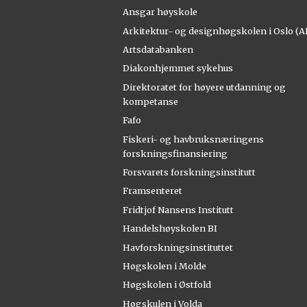
Ansgar høyskole
Arkitektur- og designhøgskolen i Oslo (
Artsdatabanken
Diakonhjemmet sykehus
Direktoratet for høyere utdanning og
kompetanse
Fafo
Fiskeri- og havbruksnæringens
forskningsfinansiering
Forsvarets forskningsinstitutt
Framsenteret
Fridtjof Nansens Institutt
Handelshøyskolen BI
Havforskningsinstituttet
Høgskolen i Molde
Høgskolen i Østfold
Høgskulen i Volda