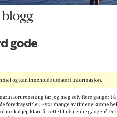
 blogg
rd gode
ammel og kan inneholde utdatert informasjon.
rin forurensning tar jeg meg selv flere ganger i å
de foredragstitler. Hvor mange av timene kunne he
ordan skal jeg klare å treffe blink denne gangen? Det