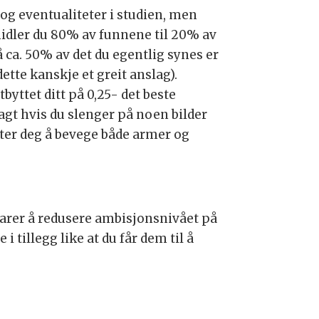
og eventualiteter i studien, men
rmidler du 80% av funnene til 20% av
å ca. 50% av det du egentlig synes er
dette kanskje et greit anslag).
byttet ditt på 0,25- det beste
agt hvis du slenger på noen bilder
ater deg å bevege både armer og
klarer å redusere ambisjonsnivået på
i tillegg like at du får dem til å