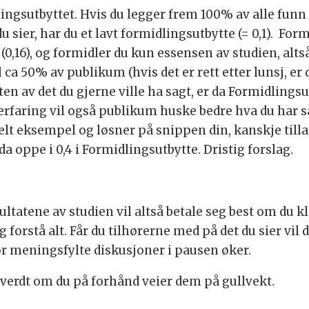
ngsutbyttet. Hvis du legger frem 100% av alle funn 
u sier, har du et lavt formidlingsutbytte (= 0,1). Fo
(0,16), og formidler du kun essensen av studien, alts
 ca 50% av publikum (hvis det er rett etter lunsj, er 
en av det du gjerne ville ha sagt, er da Formidlingsut
erfaring vil også publikum huske bedre hva du har s
elt eksempel og løsner på snippen din, kanskje till
a oppe i 0,4 i Formidlingsutbytte. Dristig forslag.
ultatene av studien vil altså betale seg best om du 
forstå alt. Får du tilhørerne med på det du sier vil de 
for meningsfylte diskusjoner i pausen øker.
 verdt om du på forhånd veier dem på gullvekt.