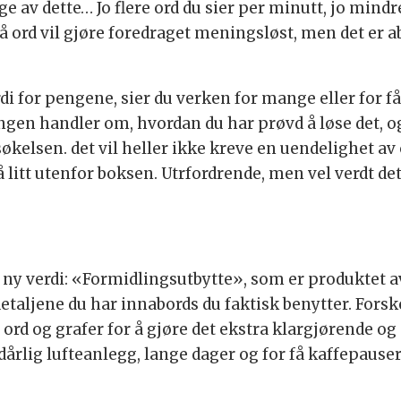
e av dette… Jo flere ord du sier per minutt, jo mindre
få ord vil gjøre foredraget meningsløst, men det er a
rdi for pengene, sier du verken for mange eller for f
ngen handler om, hvordan du har prøvd å løse det, og
kelsen. det vil heller ikke kreve en uendelighet av or
 litt utenfor boksen. Utrfordrende, men vel verdt det 
n ny verdi: «Formidlingsutbytte», som er produktet a
taljene du har innabords du faktisk benytter. Forske
et ord og grafer for å gjøre det ekstra klargjørende
årlig lufteanlegg, lange dager og for få kaffepauser