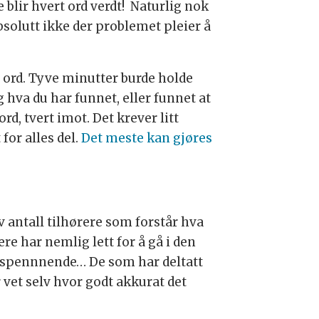
 blir hvert ord verdt! Naturlig nok
bsolutt ikke der problemet pleier å
å ord. Tyve minutter burde holde
 hva du har funnet, eller funnet at
d, tvert imot. Det krever litt
for alles del.
Det meste kan gjøres
v antall tilhørere som forstår hva
re har nemlig lett for å gå i den
 og spennnende… De som har deltatt
 vet selv hvor godt akkurat det