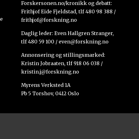
Forskersonen.no/kronikk og debatt:
Frithjof Eide Fjeldstad, tlf 480 98 388 /
te
frithjof@forskning.no
Daglig leder: Even Hallgren Stranger,
tlf 480 59 100 / even@forskning.no
Annonsering og stillingsmarked:
Kristin Jobraaten, tlf 918 06 038 /
kristin.j@forskning.no
Myrens Verksted 1A
Pb 5 Torshov, 0412 Oslo