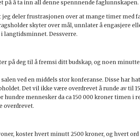
søket på å ta inn all denne spennnende faglunnskapen.
 at jeg deler frustrasjonen over at mange timer med 
gsholder skyter over mål, unnlater å engasjere ell
i langtidsminnet. Dessverre.
ter på deg til å fremsi ditt budskap, og noen minutter
 i salen ved en middels stor konferanse. Disse har hat
holdet. Det vil ikke være overdrevet å runde av til
 for hundre mennesker da ca 150 000 kroner timen i 
e overdrevet.
ner, koster hvert minutt 2500 kroner, og hvert ord d