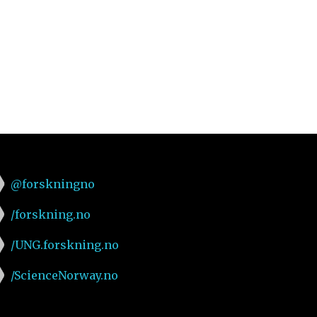
@forskningno
/forskning.no
/UNG.forskning.no
/ScienceNorway.no