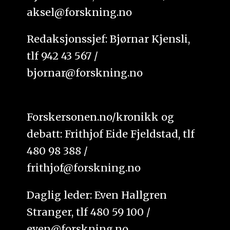
aksel@forskning.no
Redaksjonssjef: Bjørnar Kjensli,
tlf 942 43 567 /
bjornar@forskning.no
Forskersonen.no/kronikk og
debatt: Frithjof Eide Fjeldstad, tlf
480 98 388 /
frithjof@forskning.no
Daglig leder: Even Hallgren
Stranger, tlf 480 59 100 /
even@forskning.no