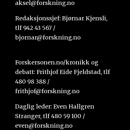
aksel@forskning.no
Redaksjonssjef: Bjørnar Kjensli,
tlf 942 43 567 /
bjornar@forskning.no
Forskersonen.no/kronikk og
debatt: Frithjof Eide Fjeldstad, tlf
480 98 388 /
frithjof@forskning.no
Daglig leder: Even Hallgren
Stranger, tlf 480 59 100 /
even@forskning.no