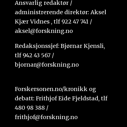
Ansvarlig redaktør /
administrerende direktør: Aksel
Kjær Vidnes , tlf 922 47 741 /
aksel@forskning.no
Redaksjonssjef: Bjørnar Kjensli,
tlf 942 43 567 /
bjornar@forskning.no
Forskersonen.no/kronikk og
debatt: Frithjof Eide Fjeldstad, tlf
480 98 388 /
frithjof@forskning.no