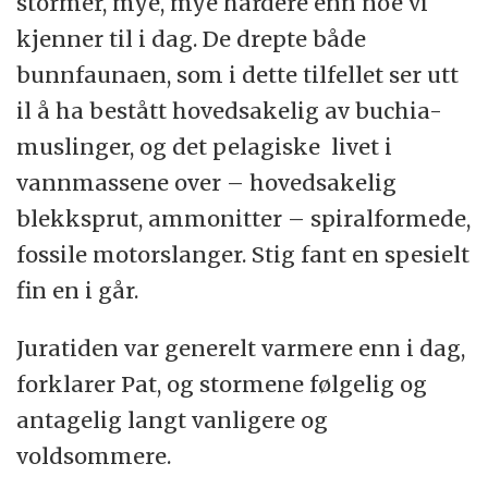
stormer, mye, mye hardere enn noe vi
kjenner til i dag. De drepte både
bunnfaunaen, som i dette tilfellet ser utt
il å ha bestått hovedsakelig av buchia-
muslinger, og det pelagiske livet i
vannmassene over – hovedsakelig
blekksprut, ammonitter – spiralformede,
fossile motorslanger. Stig fant en spesielt
fin en i går.
Juratiden var generelt varmere enn i dag,
forklarer Pat, og stormene følgelig og
antagelig langt vanligere og
voldsommere.