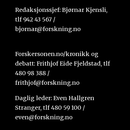
Redaksjonssjef: Bjørnar Kjensli,
tlf 942 43 567 /
bjornar@forskning.no
Forskersonen.no/kronikk og
debatt: Frithjof Eide Fjeldstad, tlf
480 98 388 /
frithjof@forskning.no
Daglig leder: Even Hallgren
Stranger, tlf 480 59 100 /
even@forskning.no