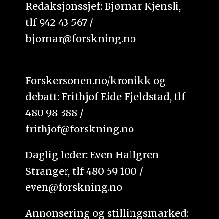
Redaksjonssjef: Bjørnar Kjensli,
tlf 942 43 567 /
bjornar@forskning.no
Forskersonen.no/kronikk og
debatt: Frithjof Eide Fjeldstad, tlf
480 98 388 /
frithjof@forskning.no
Daglig leder: Even Hallgren
Stranger, tlf 480 59 100 /
even@forskning.no
Annonsering og stillingsmarked: