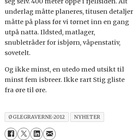
seg selv. 400 meter oppe i fjellsiden. Alt
underlag måtte planeres, titusen detaljer
måtte på plass før vi tørnet inn en gang
utpå natta. Ildsted, matlager,
snubletråder for isbjørn, våpenstativ,
sovetelt.
Og ikke minst, en utedo med utsikt til
minst fem isbreer. Ikke rart Stig gliste
fra øre til øre.
ØGLEGRAVERNE-2012
NYHETER