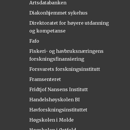
Artsdatabanken
Diakonhjemmet sykehus
Direktoratet for høyere utdanning
og kompetanse
Fafo
Fiskeri- og havbruksnæringens
forskningsfinansiering
Forsvarets forskningsinstitutt
Framsenteret
Fridtjof Nansens Institutt
Handelshøyskolen BI
Havforskningsinstituttet
Høgskolen i Molde
Høgskolen i Østfold