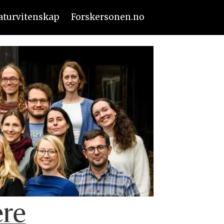
aturvitenskap
Forskersonen.no
ere