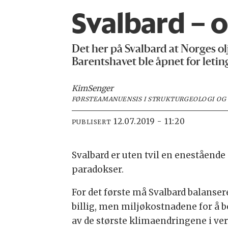
Svalbard – o
Det her på Svalbard at Norges olje
Barentshavet ble åpnet for letin
Kim
Senger
FØRSTEAMANUENSIS I STRUKTURGEOLOGI OG 
12.07.2019 - 11:20
PUBLISERT
Svalbard er uten tvil en enestående 
paradokser.
For det første må Svalbard balanser
billig, men miljøkostnadene for å be
av de største klimaendringene i ver