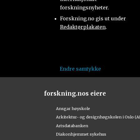
forskningsnyheter.
Forskning.no gis ut under
Redaktørplakaten
.
Endre samtykke
forskning.nos eiere
Ansgar høyskole
Arkitektur- og designhøgskolen i Oslo (
Artsdatabanken
Diakonhjemmet sykehus