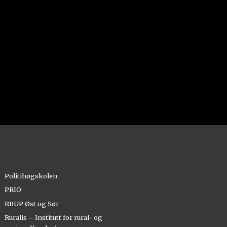
Politihøgskolen
PRIO
RBUP Øst og Sør
Ruralis – Institutt for rural- og