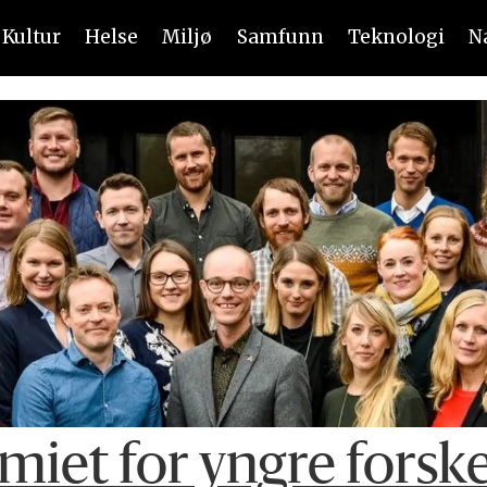
Kultur
Helse
Miljø
Samfunn
Teknologi
N
miet for yngre forsk