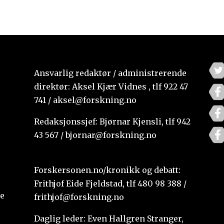
Ansvarlig redaktør / administrerende
direktør: Aksel Kjær Vidnes , tlf 922 47
741 / aksel@forskning.no
Redaksjonssjef: Bjørnar Kjensli, tlf 942
43 567 / bjornar@forskning.no
Forskersonen.no/kronikk og debatt:
Frithjof Eide Fjeldstad, tlf 480 98 388 /
te
frithjof@forskning.no
Daglig leder: Even Hallgren Stranger,