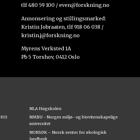
tlf 480 59 100 / even@forskning.no
Annonsering og stillingsmarked:
Kristin Jobraaten, tlf 918 06 038 /
kristin.j@forskning.no
Myrens Verksted 1A
Pb 5 Torshov, 0412 Oslo
NLA Høgskolen
AHO)
NMBU - Norges miljø- og biovitenskapelige
universitet
NORSØK – Norsk senter for økologisk
landbruk