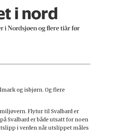
et i nord
r i Nordsjøen og flere tiår før
llmark og isbjørn. Og flere
ljøvern. Flytur til Svalbard er
 på Svalbard er både utsatt for noen
utslipp i verden når utslippet måles