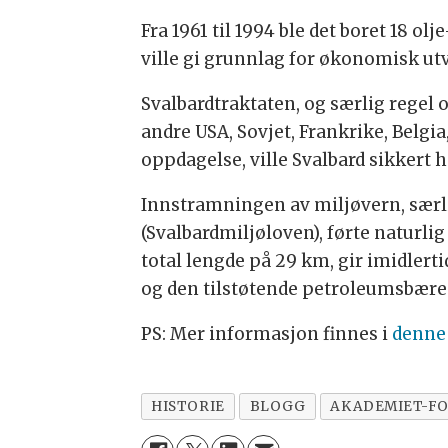
Fra 1961 til 1994 ble det boret 18 
ville gi grunnlag for økonomisk ut
Svalbardtraktaten, og særlig regel 
andre USA, Sovjet, Frankrike, Belgi
oppdagelse, ville Svalbard sikkert h
Innstramningen av miljøvern, særli
(Svalbardmiljøloven), førte naturli
total lengde på 29 km, gir imidlert
og den tilstøtende petroleumsbære
PS: Mer informasjon finnes i
denne 
HISTORIE
BLOGG
AKADEMIET-FO