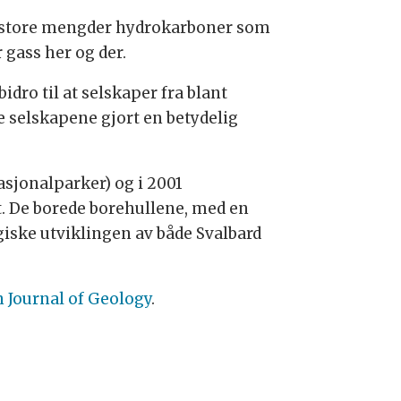
 på store mengder hydrokarboner som
gass her og der.
dro til at selskaper fra blant
e selskapene gjort en betydelig
asjonalparker) og i 2001
et. De borede borehullene, med en
ogiske utviklingen av både Svalbard
 Journal of Geology
.