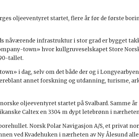
rges oljeeventyret startet, flere år før de første bori
rds nåværende infrastruktur i stor grad er bygget ta
company-town» hvor kullgruveselskapet Store Nors
90-tallet.
wn» i dag, selv om det både der og i Longyearbyen e
udereblant annet forskning og utdanning, turisme, ark
 norske oljeeventyret startet på Svalbard. Samme år
rikanske Caltex en 3304 m dypt letebrønn i nærheten
 borehullet. Norsk Polar Navigasjon A/S, et privat n
ønnen ved Kvadehuken i nærheten av Ny Ålesund aller