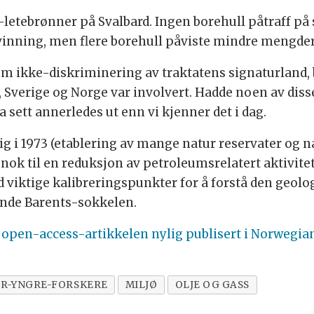
olje-letebrønner på Svalbard. Ingen borehull påtraff
vinning, men flere borehull påviste mindre mengder 
om ikke-diskriminering av traktatens signaturland, bi
a, Sverige og Norge var involvert. Hadde noen av diss
a sett annerledes ut enn vi kjenner det i dag.
g i 1973 (etablering av mange natur reservater og n
g nok til en reduksjon av petroleumsrelatert aktivit
id viktige kalibreringspunkter for å forstå den geol
nde Barents-sokkelen.
open-access-artikkelen nylig publisert i Norwegian
R-YNGRE-FORSKERE
MILJØ
OLJE OG GASS