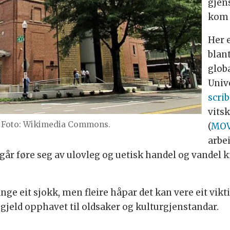
gjen
kom 
Her 
blant
glob
Unive
scrib
vits
Foto: Wikimedia Commons.
(
MO
arbe
r føre seg av ulovleg og uetisk handel og vandel kn
e eit sjokk, men fleire håpar det kan vere eit vikti
jeld opphavet til oldsaker og kulturgjenstandar.