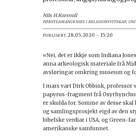
Nils H.
Korsvoll
FØRSTEAMANUENSIS I RELIGIONSVITSKAP, UNI
28.05.2020 - 15:20
PUBLISERT
«Nei, det er ikkje som Indiana Jone
anna arkeologisk materiale frå Midt
avsløringar omkring museum og for
I mars vart Dirk Obbink, professor v
papyrus-fragment frå Oxyrhynchus-s
er skulda for. Somme av desse skal 
og samlingsprosjekt eigd av den st
bibelske verdiar i USA, og Green-fam
amerikanske samfunnet.