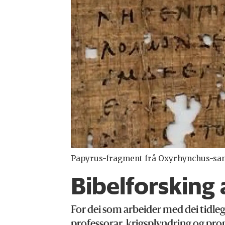
Papyrus-fragment frå Oxyrhynchus-sam
Bibelforsking 
For dei som arbeider med dei tidle
professorar, krigsplyndring og prop