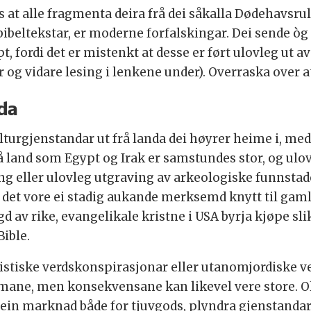
t alle fragmenta deira frå dei såkalla Dødehavsrull
beltekstar, er moderne forfalskingar. Dei sende òg 
pt, fordi det er mistenkt at desse er ført ulovleg ut a
 og vidare lesing i lenkene under). Overraska over at
da
lturgjenstandar ut frå landa dei høyrer heime i, med 
rå land som Egypt og Irak er samstundes stor, og ulo
ing eller ulovleg utgraving av arkeologiske funnstad
g det vore ei stadig aukande merksemd knytt til gam
gd av rike, evangelikale kristne i USA byrja kjøpe sli
ible.
zistiske verdskonspirasjonar eller utanomjordiske v
filmane, men konsekvensane kan likevel vere store. O
r ein marknad både for tjuvgods, plyndra gjenstandar