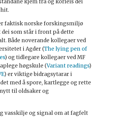
standane kjem frå og korleis dei
hit.
er faktisk norske forskingsmiljø
 dei som står i front på dette
alt. Både noverande kollegaer ved
rsitetet i Agder (
The lying pen of
es
) og tidlegare kollegaer ved MF
kaplege høgskule (
Variant readings
)
VE
) er viktige bidragsytarar i
idet med å spore, kartlegge og rette
ytt til oldsaker og
g vasskilje og signal om at fagfelt