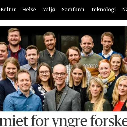
Kultur
Helse
Miljø
Samfunn
Teknologi
N
miet for yngre forsk