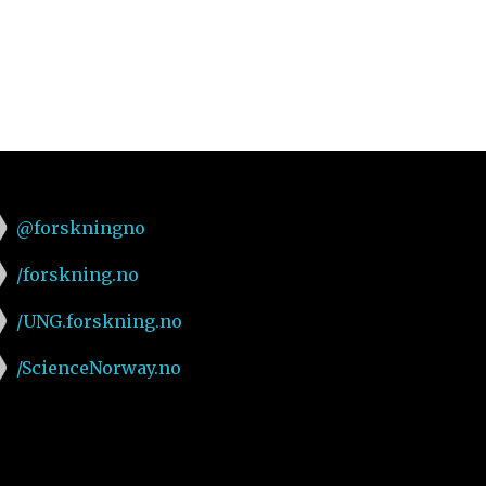
@forskningno
/forskning.no
/UNG.forskning.no
/ScienceNorway.no