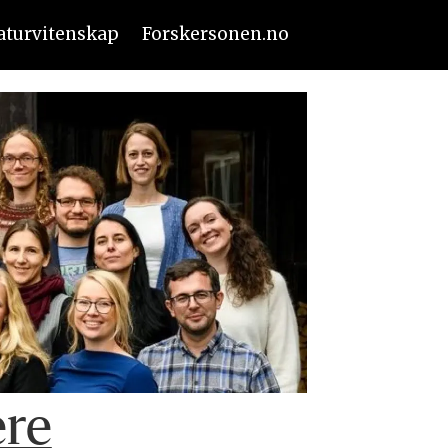
aturvitenskap
Forskersonen.no
ere