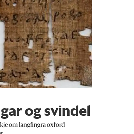
gar og svindel
ykje om langfingra oxford-
r.