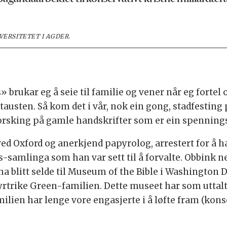
VERSITETET I AGDER.
s» brukar eg å seie til familie og vener når eg forte
austen. Så kom det i vår, nok ein gong, stadfesting
sking på gamle handskrifter som er ein spennings
ed Oxford og anerkjend papyrolog, arrestert for å ha 
amlinga som han var sett til å forvalte. Obbink nek
ha blitt selde til Museum of the Bible i Washington D
yrtrike Green-familien. Dette museet har som uttal
ilien har lenge vore engasjerte i å løfte fram (konse