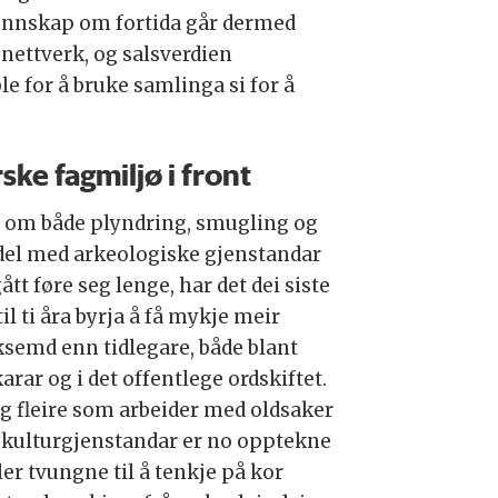
 kunnskap om fortida går dermed
 nettverk, og salsverdien
e for å bruke samlinga si for å
ske fagmiljø i front
v om både plyndring, smugling og
del med arkeologiske gjenstandar
ått føre seg lenge, har det dei siste
il ti åra byrja å få mykje meir
semd enn tidlegare, både blant
arar og i det offentlege ordskiftet.
ig fleire som arbeider med oldsaker
r kulturgjenstandar er no opptekne
ler tvungne til å tenkje på kor