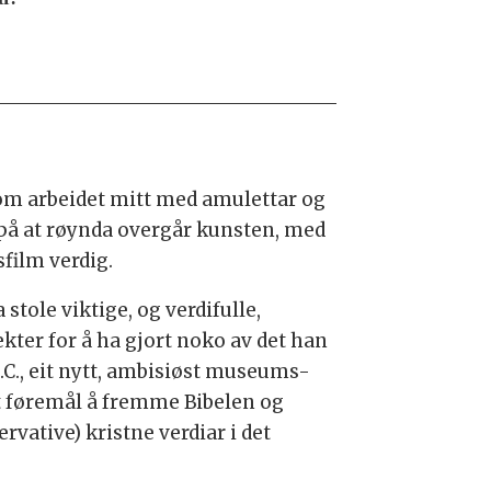
l om arbeidet mitt med amulettar og
 på at røynda overgår kunsten, med
film verdig.
stole viktige, og verdifulle,
ter for å ha gjort noko av det han
.C., eit nytt, ambisiøst museums-
t føremål å fremme Bibelen og
rvative) kristne verdiar i det