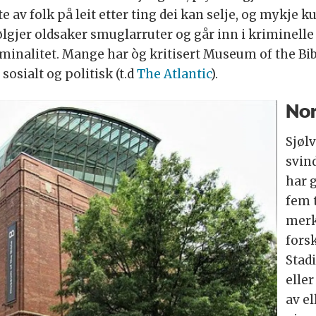
e av folk på leit etter ting dei kan selje, og mykje
lgjer oldsaker smuglarruter og går inn i kriminelle
inalitet. Mange har òg kritisert Museum of the Bibl
osialt og politisk (t.d
The Atlantic
).
Nor
Sjøl
svin
har g
fem t
merk
forsk
Stad
elle
av el