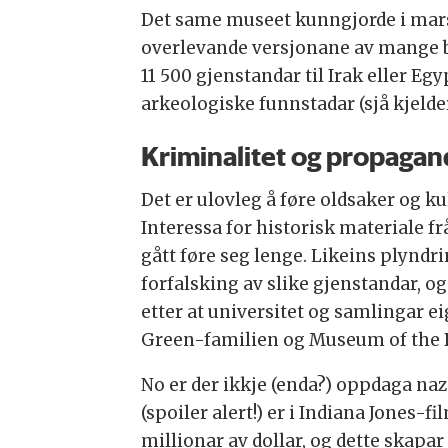
Det same museet kunngjorde i mars a
overlevande versjonane av mange bi
11 500 gjenstandar til Irak eller Egy
arkeologiske funnstadar (sjå kjelder
Kriminalitet og propagan
Det er ulovleg å føre oldsaker og ku
Interessa for historisk materiale f
gått føre seg lenge. Likeins plyndr
forfalsking av slike gjenstandar, o
etter at universitet og samlingar ei
Green-familien og Museum of the B
No er der ikkje (enda?) oppdaga na
(spoiler alert!) er i Indiana Jones-
millionar av dollar, og dette skapa