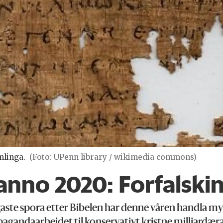
linga.
(Foto: UPenn library / wikimedia commons)
anno 2020: Forfalskin
gaste spora etter Bibelen har denne våren handla m
agandaarbeidet til konservativt kristne milliardæra