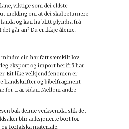
ane, viktige som dei eldste
ut melding om at dei skal returnere
v landa og kan ha blitt plyndra frå
 det går an? Du er ikkje åleine.
mindre ein har fått særskilt lov.
vleg eksport og import herifrå har
er. Eit like velkjend fenomen er
le handskrifter og bibelfragment
ke for ti år sidan. Mellom andre
esen bak denne verksemda, slik det
ldsaker blir auksjonerte bort for
 og forfalska materiale.