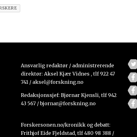
RSKERE
Ansvarlig redaktør / administrerende
direktør: Aksel Kjær Vidnes , tlf 922 47
741 / aksel@forskning.no
Redaksjonssjef: Bjørnar Kjensli, tlf 942
43 567 / bjornar@forskning.no
Forskersonen.no/kronikk og debatt:
Frithjof Eide Fjeldstad, tlf 480 98 388 /