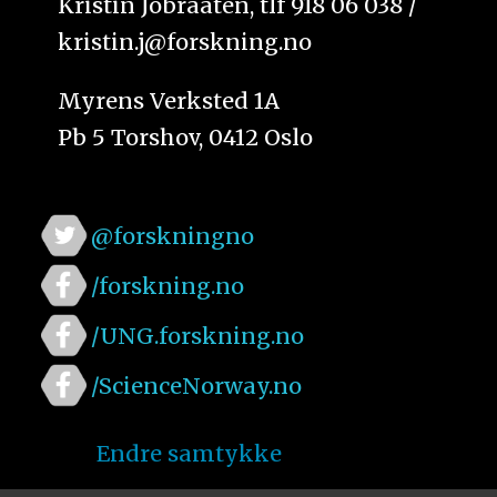
Kristin Jobraaten, tlf 918 06 038 /
kristin.j@forskning.no
Myrens Verksted 1A
Pb 5 Torshov, 0412 Oslo
@forskningno
/forskning.no
/UNG.forskning.no
/ScienceNorway.no
Endre samtykke