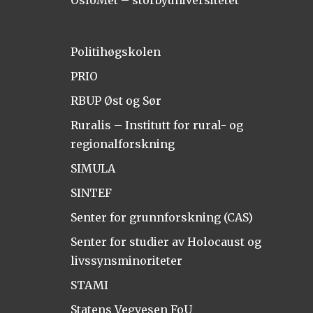
OsloMet – storbyuniversitetet
Politihøgskolen
PRIO
RBUP Øst og Sør
Ruralis – Institutt for rural- og
regionalforskning
SIMULA
SINTEF
Senter for grunnforskning (CAS)
Senter for studier av Holocaust og
livssynsminoriteter
STAMI
Statens Vegvesen FoU