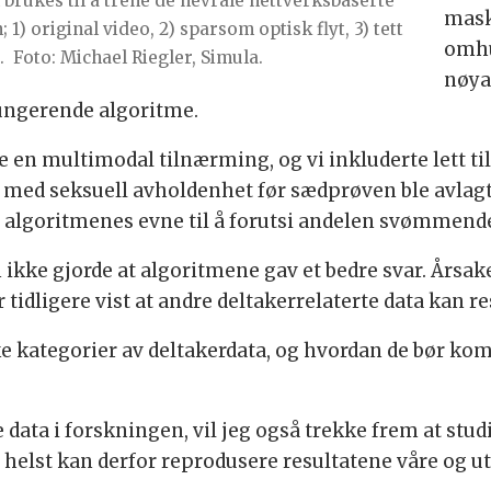
 brukes til å trene de nevrale nettverksbaserte
mask
1) original video, 2) sparsom optisk flyt, 3) tett
omhu
.
Foto: Michael Riegler, Simula.
nøya
fungerende algoritme.
e en multimodal tilnærming, og vi inkluderte lett ti
med seksuell avholdenhet før sædprøven ble avlagt
lgoritmenes evne til å forutsi andelen svømmende
 ikke gjorde at algoritmene gav et bedre svar. Årsak
tidligere vist at andre deltakerrelaterte data kan resu
e kategorier av deltakerdata, og hvordan de bør ko
data i forskningen, vil jeg også trekke frem at studi
 helst kan derfor reprodusere resultatene våre og u