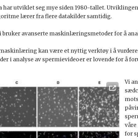
 har utviklet seg mye siden 1980-tallet. Utviklinge
oritme lærer fra flere datakilder samtidig.
vi bruker avanserte maskinlæringsmetoder for å ana
maskinlæring kan være et nyttig verktøy i å vurdere s
er i analyse av spermievideoer er lovende for å for
Vi a
sædce
mots
påvi
sper
våre
for 