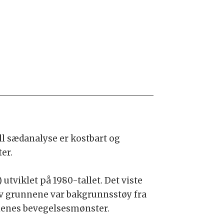
l sædanalyse er kostbart og
er.
utviklet på 1980-tallet. Det viste
 av grunnene var bakgrunnsstøy fra
mienes bevegelsesmønster.