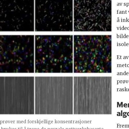
av s
fant
å in
vide
bild
isol
Et av
metod
ande
prøv
rask
Mer
alg
dprøver med forskjellige konsentrasjoner
Fremo