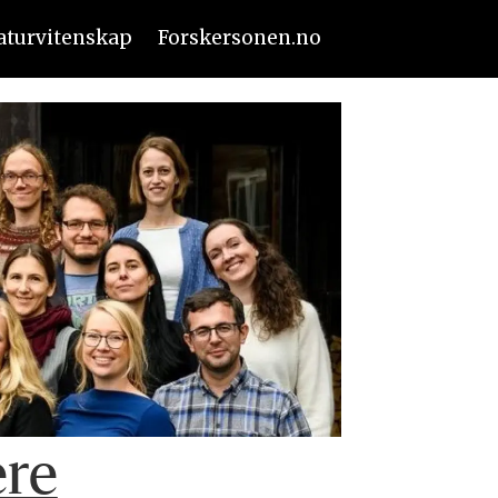
aturvitenskap
Forskersonen.no
ere