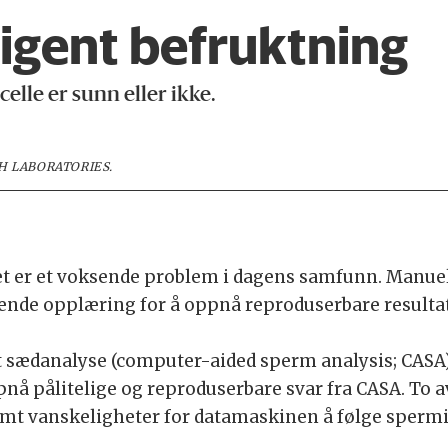
ligent befruktning
lle er sunn eller ikke.
H LABORATORIES.
et er et voksende problem i dagens samfunn. Manuel
ende opplæring for å oppnå reproduserbare resultat
rt sædanalyse (computer-aided sperm analysis; CASA) 
ppnå pålitelige og reproduserbare svar fra CASA. To
, samt vanskeligheter for datamaskinen å følge sper