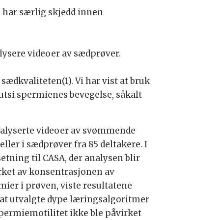
n har særlig skjedd innen
lysere videoer av sædprøver.
ædkvaliteten(1). Vi har vist at bruk
utsi spermienes bevegelse, såkalt
nalyserte videoer av svømmende
ller i sædprøver fra 85 deltakere. I
etning til CASA, der analysen blir
rket av konsentrasjonen av
mier i prøven, viste resultatene
 at utvalgte dype læringsalgoritmer
spermiemotilitet ikke ble påvirket