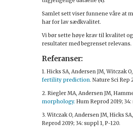
tilgjengelige dataene (4).
Samlet sett viser funnene våre at 
har for lav sædkvalitet.
Vi bør sette høye krav til kvalitet
resultater med begrenset relevans. S
Referanser:
1. Hicks SA, Andersen JM, Witczak O, 
fertility prediction.
Nature Sci Rep 2
2. Riegler MA, Andersen JM, Hammer
morphology.
Hum Reprod 2019; 34: s
3. Witczak O, Andersen JM, Hicks SA, 
Reprod 2019; 34: suppl 1, P-120.