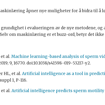
maskinlæring åpner nye muligheter for å bidra til å
 og grundighet i evalueringen av de nye metodene, og 
elv om maskinlæring er et buzz-ord, betyr det ikke at
et al.
Machine learning-based analysis of sperm vid
019; 9, 16770. doi:10.1038/s41598-019-53217-y2.
 HL, et al.
Artificial intelligence as a tool in predi
uppl 1, P-116.
et al.
Artificial intelligence predicts sperm motilit