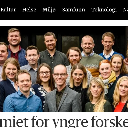
Kultur
Helse
Miljø
Samfunn
Teknologi
N
miet for yngre forsk