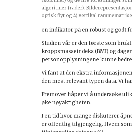
(kolonner) og de fire forestillinger som
algoritmer (rader). Bilderepresentasjon; 
optisk flyt og 4) vertikal rammematrise
en indikator på en robust og godt 
Studien vår er den første som brukt
kroppsmasseindeks (BMI) og dager 
personopplysningene kunne bedre a
Vi fant at den ekstra informasjonen
den mest relevant typen data. Vi har 
Fremover håper vi å undersøke ulik
øke nøyaktigheten.
I en tid hvor mange diskuterer åpne 
er offentlig tilgjengelig. Hvem som