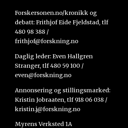
Forskersonen.no/kronikk og
debatt: Frithjof Eide Fjeldstad, tlf
480 98 388 /
frithjof@forskning.no
Daglig leder: Even Hallgren
Stranger, tlf 480 59 100 /
even@forskning.no
Annonsering og stillingsmarked:
Kristin Jobraaten, tlf 918 06 038 /
kristin.j@forskning.no
Myrens Verksted 1A