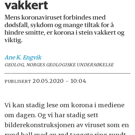
vakkert
Mens koronaviruset forbindes med
dødsfall, sykdom og mange tiltak for å
hindre smitte, er korona i stein vakkert og
viktig.
Ane K.
Engvik
GEOLOG, NORGES GEOLOGISKE UNDERSØKELSE
20.05.2020 - 10:04
PUBLISERT
Vi kan stadig lese om korona i medi
ene
om dagen. Og vi har stadig sett
bilderekonstruksjonen av viruset som en
rund ball med en rød taggete ring rundt.