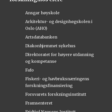
Ansgar høyskole
Arkitektur- og designhøgskolen i
Oslo (AHO)
Artsdatabanken
Diakonhjemmet sykehus
Direktoratet for høyere utdanning
og kompetanse
Fafo
Fiskeri- og havbruksnæringens
forskningsfinansiering
Forsvarets forskningsinstitutt
Framsenteret
Fridtjof Nansens Institutt