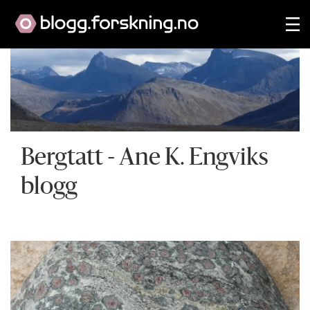
Bergtatt
- Ane K. Engviks
blogg