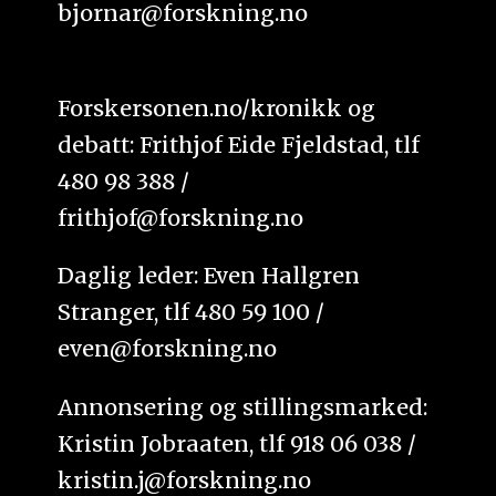
bjornar@forskning.no
Forskersonen.no/kronikk og
debatt: Frithjof Eide Fjeldstad, tlf
480 98 388 /
frithjof@forskning.no
Daglig leder: Even Hallgren
Stranger, tlf 480 59 100 /
even@forskning.no
Annonsering og stillingsmarked:
Kristin Jobraaten, tlf 918 06 038 /
kristin.j@forskning.no