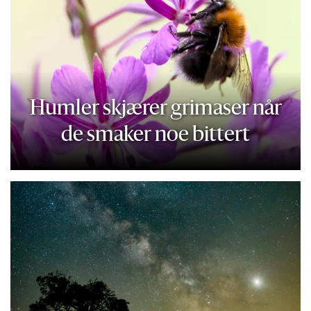
Humler skjærer grimaser når
de smaker noe bittert