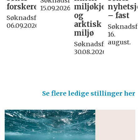
Søknadsfrist:
re
miljøkjemi
nyhetsjournalist
in
15.09.2026
og
– fast
Commun
rist:
arktisk
and
26
Søknadsfrist:
miljø
Leaders
16.
august.
Søknadsfrist:
Deadline:
30.08.2026
15.08.2026
Se flere ledige stillinger her