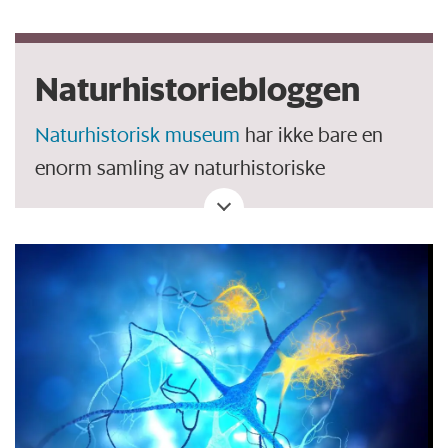
Naturhistoriebloggen
Naturhistorisk museum
har ikke bare en
enorm samling av naturhistoriske
gjenstander, det har også et mangfoldig
team av forskere fra alle verdenshjørner.
Disse forskerne deler en nysgjerrighet på å
forstå opprinnelsen til planeten vår og livet
den huser. I denne bloggen deler vi noen av
de spennende funnene, resultatene,
historiene og anekdotene fra denne
nysgjerrighetsdrevne forskningen.