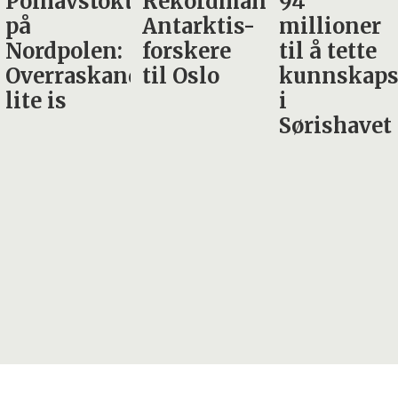
et
Rekordmange
94
er på full
Antarktis-
millioner
fart
forskere
til å tette
nordover
de
til Oslo
kunnskapshull
i
Sørishavet