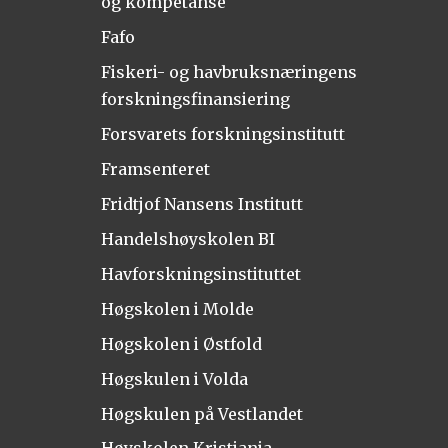
og kompetanse
Fafo
Fiskeri- og havbruksnæringens
forskningsfinansiering
Forsvarets forskningsinstitutt
Framsenteret
Fridtjof Nansens Institutt
Handelshøyskolen BI
Havforskningsinstituttet
Høgskolen i Molde
Høgskolen i Østfold
Høgskulen i Volda
Høgskulen på Vestlandet