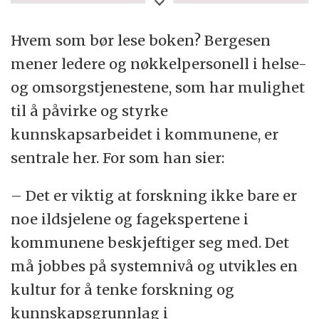
kommunene?
Hvem som bør lese boken? Bergesen
• Forskning som strategisk satsing
mener ledere og nøkkelpersonell i helse-
og omsorgstjenestene, som har mulighet
• Hvordan foregår forskning?
til å påvirke og styrke
• Forskningsetikk og personvern
kunnskapsarbeidet i kommunene, er
sentrale her. For som han sier:
• Forankring, medvirkning og
implementering
– Det er viktig at forskning ikke bare er
noe ildsjelene og fagekspertene i
• Forskningskompetanse og samarbeid
kommunene beskjeftiger seg med. Det
• Hvordan kan forskning finansieres?
må jobbes på systemnivå og utvikles en
kultur for å tenke forskning og
• Hva bør forskningsprotokollen
kunnskapsgrunnlag i