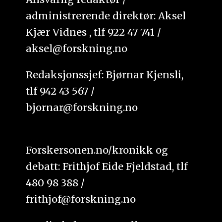
administrerende direktør: Aksel
Kjær Vidnes , tlf 922 47 741 /
aksel@forskning.no
Redaksjonssjef: Bjørnar Kjensli,
tlf 942 43 567 /
bjornar@forskning.no
Forskersonen.no/kronikk og
debatt: Frithjof Eide Fjeldstad, tlf
480 98 388 /
frithjof@forskning.no