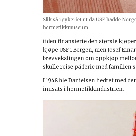
Slik så røykeriet ut da USF hadde Norg
hermetikkmuseum
tiden finansierte den største kjøp
kjøpe USF i Bergen, men Josef Eman
brevvekslingen om oppkjøp mellom 
skulle reise på ferie med familien s
I 1948 ble Danielsen hedret med de
innsats i hermetikkindustrien.