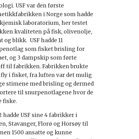
ologi. USF var den første
etikkfabrikken i Norge som hadde
 kjemisk laboratorium, her testet
kken kvaliteten på fisk, olivenolje,
t og blikk. USF hadde 11
penotlag som fisket brisling for
aet, og 3 dampskip som førte
ff til fabrikken. Fabrikken brukte
fly i fisket, fra luften var det mulig
lge stimene med brisling og dermed
ortere til snurpenotlagene hvor de
 fiske.
2 hadde USF sine 4 fabrikker i
en, Stavanger, Florø og Horsøy til
en 1500 ansatte og kunne