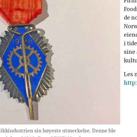
Firm
Food
de n
Norw
eien
i tid
sine
kult
Les 
http
ikkindustrien sin høyeste utmerkelse. Denne ble