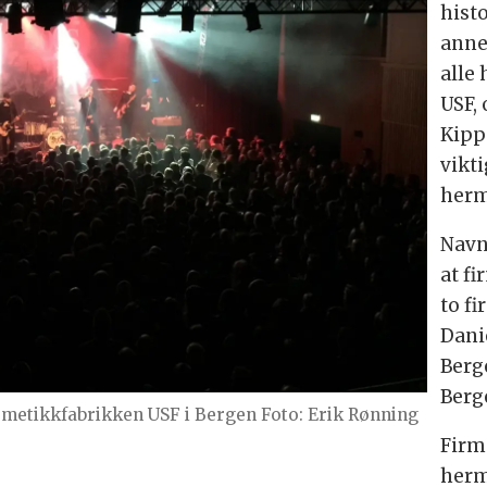
hist
anne
alle
USF,
Kippe
vikt
herm
Navn
at f
to f
Dani
Berg
Berge
rmetikkfabrikken USF i Bergen Foto: Erik Rønning
Firm
herm