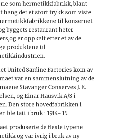
orie som hermetikkfabrikk, blant
t hang det et stort trykk som viste
 hermetikkfabrikkene til konsernet
 og byggets restaurant heter
rs,og er oppkalt etter et av de
ige produktene til
etikkindustrien.
et United Sardine Factories kom av
irmaet var en sammenslutning av de
irmaene Stavanger Conserves J. E.
elsen, og Einar Hausvik A/S i
en. Den store hovedfabrikken i
n ble tatt i bruk i 1914- 15.
aet produserte de fleste typene
etikk og var ivrig i bruk av ny