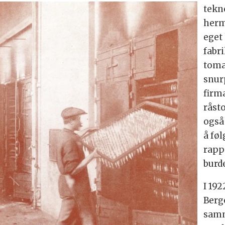
tekn
herm
eget
fabri
toma
snur
firm
råsto
også 
å fø
rapp
burde
I 192
Berg
samm