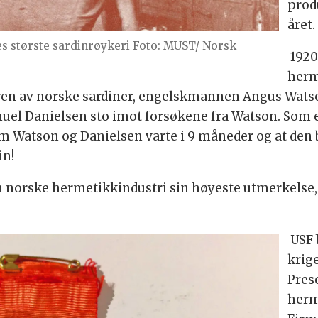
prod
året.
es største sardinrøykeri Foto: MUST/ Norsk
1920
herm
eren av norske sardiner, engelskmannen Angus Wats
uel Danielsen sto imot forsøkene fra Watson. Som e
Watson og Danielsen varte i 9 måneder og at den b
in!
n norske hermetikkindustri sin høyeste utmerkelse,
USF b
krig
Prese
herm