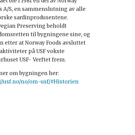
aet ble i 1981 en del av Norway
s A/S, en sammenslutning av alle
orske sardinprodusentene.
egian Preserving beholdt
domsretten til bygningene sine, og
en etter at Norway Foods avsluttet
 aktiviteter på USF vokste
urhuset USF- Verftet frem.
mer om bygningen her:
://usf.no/no/om-usf/#Historien