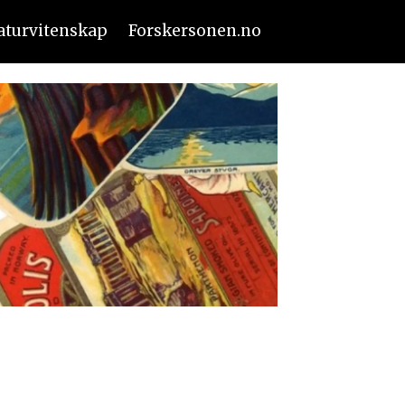
aturvitenskap
Forskersonen.no