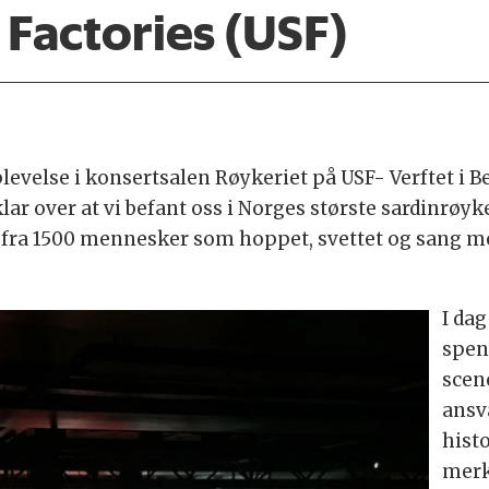
 Factories (USF)
plevelse i konsertsalen Røykeriet på USF- Verftet i 
ar over at vi befant oss i Norges største sardinrøyk
fra 1500 mennesker som hoppet, svettet og sang med
I da
spen
scen
ansv
histo
merke