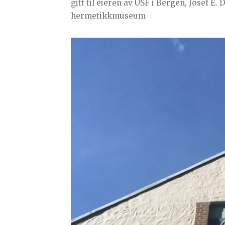
gitt til eieren av USF i Bergen, Josef E.
hermetikkmuseum