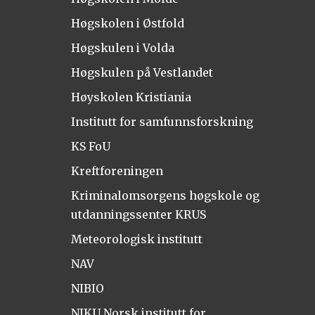
Høgskolen i Østfold
Høgskulen i Volda
Høgskulen på Vestlandet
Høyskolen Kristiania
Institutt for samfunnsforskning
KS FoU
Kreftforeningen
Kriminalomsorgens høgskole og
utdanningssenter KRUS
Meteorologisk institutt
NAV
NIBIO
NIKU Norsk institutt for