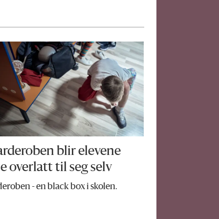
arderoben blir elevene
e overlatt til seg selv
eroben - en black box i skolen.