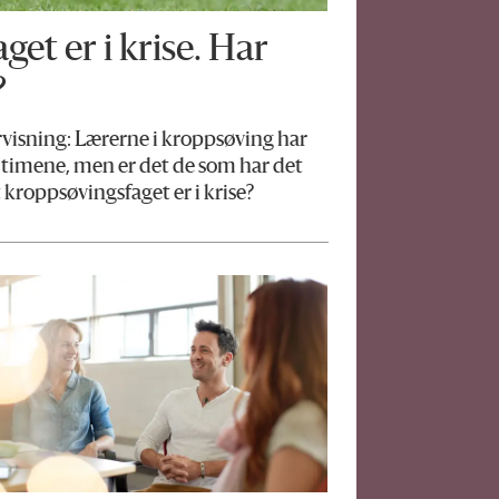
et er i krise. Har
?
visning: Lærerne i kroppsøving har
i timene, men er det de som har det
t kroppsøvingsfaget er i krise?