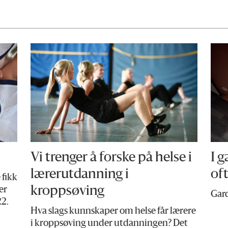
Vi trenger å forske på helse i
I g
lærerutdanning i
oft
 fikk
kroppsøving
er
Gard
22.
Hva slags kunnskaper om helse får lærere
i kroppsøving under utdanningen? Det