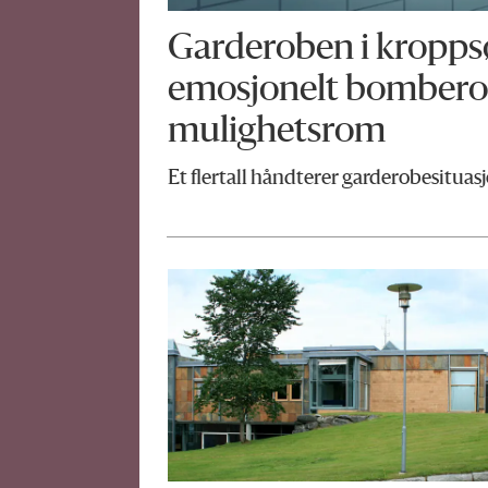
Garderoben i kroppsø
emosjonelt bomberom
mulighetsrom
Et flertall håndterer garderobesituasj