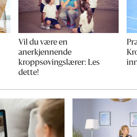
Vil du være en
Pr
anerkjennende
Kr
kroppsøvingslærer: Les
in
dette!