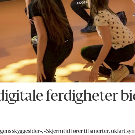
gitale ferdigheter bidr
ngens skyggesider», «Skjermtid fører til smerter, uklart sy