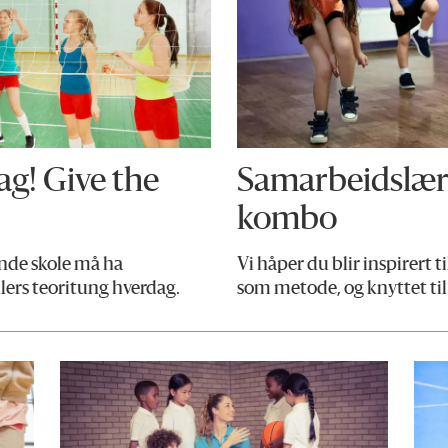
ag! Give the
Samarbeidslæri
kombo
ende skole må ha
Vi håper du blir inspirert 
llers teoritung hverdag.
som metode, og knyttet til