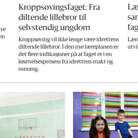
Kroppsøvingsfaget: Fra
Læ
diltende lillebror til
sa
selvstendig ungdom
fa
nye
en
Kroppsøving vil ikke lenge være idrettens
Lære
diltende lillebror. I den nye læreplanen er
utvi
det flere indikasjoner på at faget er i en
løsrivelsesprosess fra idrettens makt og
mening.