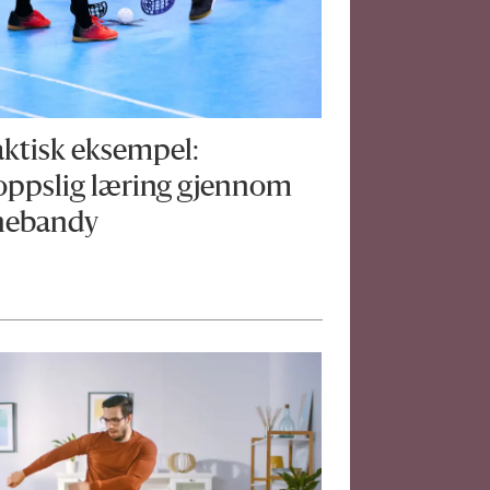
aktisk eksempel:
oppslig læring gjennom
nebandy