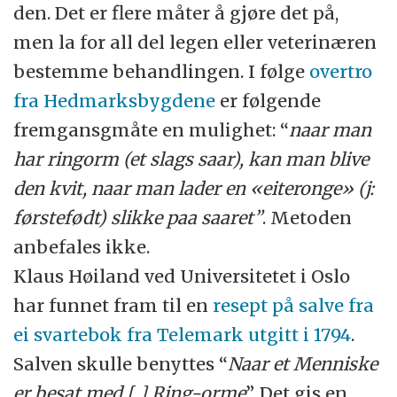
den. Det er flere måter å gjøre det på,
men la for all del legen eller veterinæren
bestemme behandlingen. I følge
overtro
fra Hedmarksbygdene
er følgende
fremgansgmåte en mulighet: “
naar man
har ringorm (et slags saar), kan man blive
den kvit, naar man lader en «eiteronge» (j:
førstefødt) slikke paa saaret”
. Metoden
anbefales ikke.
Klaus Høiland ved Universitetet i Oslo
har funnet fram til en
resept på salve fra
ei svartebok fra Telemark utgitt i 1794
.
Salven skulle benyttes “
Naar et Menniske
er besat med [..] Ring-orme
”. Det gis en