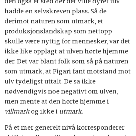
den også et sted der det ville dyret ulv
hadde en selvskreven plass. Så de
derimot naturen som utmark, et
produksjonslandskap som nettopp
skulle være nyttig for mennesker, var det
ikke like opplagt at ulven hørte hjemme
der. Det var blant folk som så på naturen
som utmark, at Figari fant motstand mot
ulv tydeligst uttalt. De sa ikke
nødvendigvis noe negativt om ulven,
men mente at den hørte hjemme i
villmark
og ikke i
utmark
.
På et mer generelt nivå korresponderer