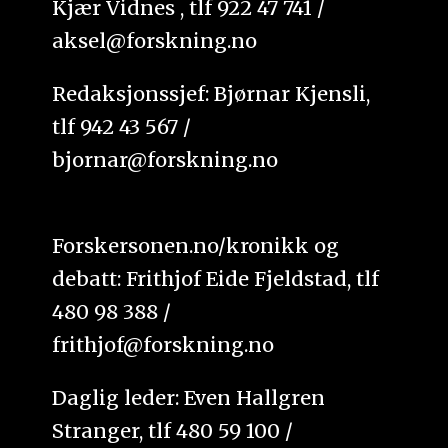
Kjær Vidnes , tlf 922 47 741 /
aksel@forskning.no
Redaksjonssjef: Bjørnar Kjensli,
tlf 942 43 567 /
bjornar@forskning.no
Forskersonen.no/kronikk og
debatt: Frithjof Eide Fjeldstad, tlf
480 98 388 /
frithjof@forskning.no
Daglig leder: Even Hallgren
Stranger, tlf 480 59 100 /