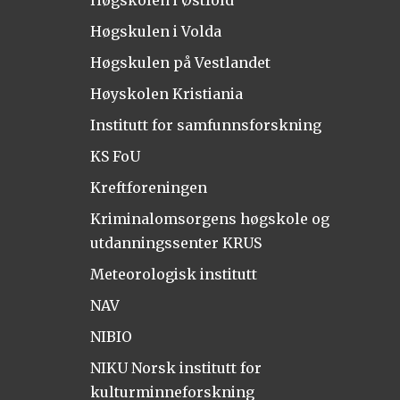
Høgskolen i Østfold
Høgskulen i Volda
Høgskulen på Vestlandet
Høyskolen Kristiania
Institutt for samfunnsforskning
KS FoU
Kreftforeningen
Kriminalomsorgens høgskole og
utdanningssenter KRUS
Meteorologisk institutt
NAV
NIBIO
NIKU Norsk institutt for
kulturminneforskning