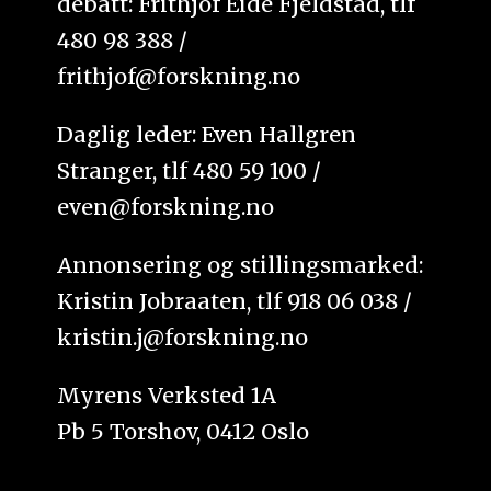
debatt: Frithjof Eide Fjeldstad, tlf
480 98 388 /
frithjof@forskning.no
Daglig leder: Even Hallgren
Stranger, tlf 480 59 100 /
even@forskning.no
Annonsering og stillingsmarked:
Kristin Jobraaten, tlf 918 06 038 /
kristin.j@forskning.no
Myrens Verksted 1A
Pb 5 Torshov, 0412 Oslo