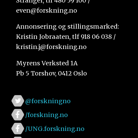
Stranger, tlf 480 59 100 /
even@forskning.no
Annonsering og stillingsmarked:
Kristin Jobraaten, tlf 918 06 038 /
kristin.j@forskning.no
Myrens Verksted 1A
Pb 5 Torshov, 0412 Oslo
@forskningno
/forskning.no
/UNG.forskning.no