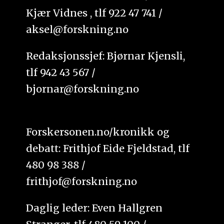
Kjær Vidnes , tlf 922 47 741 /
aksel@forskning.no
Redaksjonssjef: Bjørnar Kjensli,
tlf 942 43 567 /
bjornar@forskning.no
Forskersonen.no/kronikk og
debatt: Frithjof Eide Fjeldstad, tlf
480 98 388 /
frithjof@forskning.no
Daglig leder: Even Hallgren