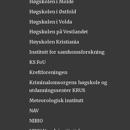
Høgskolen i Molde
Høgskolen i Østfold
Høgskulen i Volda
Høgskulen på Vestlandet
Høyskolen Kristiania
Institutt for samfunnsforskning
KS FoU
Kreftforeningen
Kriminalomsorgens høgskole og
utdanningssenter KRUS
Meteorologisk institutt
NAV
NIBIO