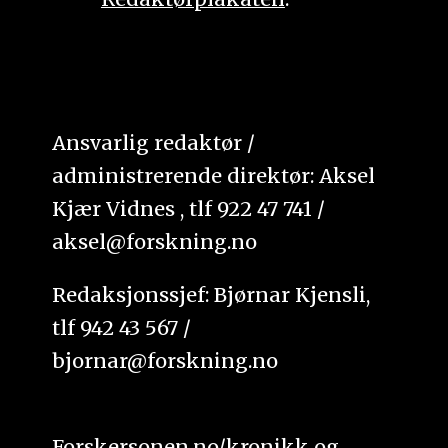
Ansvarlig redaktør /
administrerende direktør: Aksel
Kjær Vidnes , tlf 922 47 741 /
aksel@forskning.no
Redaksjonssjef: Bjørnar Kjensli,
tlf 942 43 567 /
bjornar@forskning.no
Forskersonen.no/kronikk og