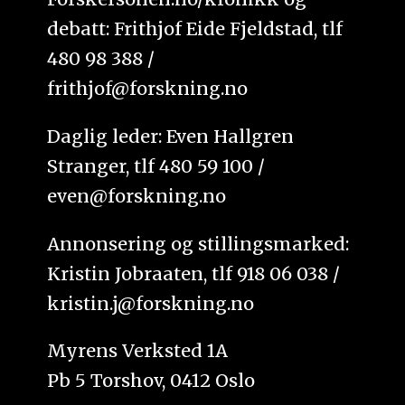
debatt: Frithjof Eide Fjeldstad, tlf
480 98 388 /
frithjof@forskning.no
Daglig leder: Even Hallgren
Stranger, tlf 480 59 100 /
even@forskning.no
Annonsering og stillingsmarked:
Kristin Jobraaten, tlf 918 06 038 /
kristin.j@forskning.no
Myrens Verksted 1A
Pb 5 Torshov, 0412 Oslo