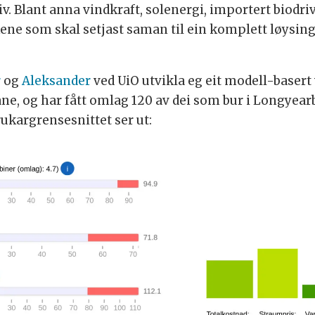
tiv. Blant anna vindkraft, solenergi, importert biodr
ene som skal setjast saman til ein komplett løysin
r
og
Aleksander
ved UiO utvikla eg eit modell-basert 
, og har fått omlag 120 av dei som bur i Longyearbye
rukargrensesnittet ser ut: