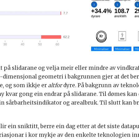
på slidarane og velja meir eller mindre av vindkraft
dimensjonal geometri i bakgrunnen gjer at det berr
e, og som ikkje er
altfor
dyre. På bakgrunn av teknolog
ny kvar gong ein endrar på slidarane. Til dømes kan d
n sårbarheitsindikator og arealbruk. Til slutt kan 
lir ein sniktitt, berre ein dag etter at det siste data
ariasjonar i kor mykje av den enkelte teknologien in