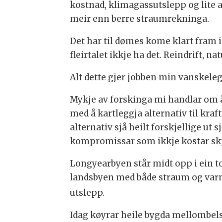
kostnad, klimagassutslepp og lite a
meir enn berre straumrekninga.
Det har til dømes kome klart fram i 
fleirtalet ikkje ha det. Reindrift, nat
Alt dette gjer jobben min vanskelega
Mykje av forskinga mi handlar om å
med å kartleggja alternativ til kra
alternativ sjå heilt forskjellige ut 
kompromissar som ikkje kostar skj
Longyearbyen står midt opp i ein to
landsbyen med både straum og varme
utslepp.
Idag køyrar heile bygda mellombels