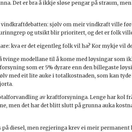
nna. Det er bra å ikkje sløse pengar på straum, men i
vindkraftdebatten: sjølv om meir vindkraft ville føre 
urinngrep og utsikt blir prioritert, og det er folk ville
re: kva er det eigentleg folk vil ha? Kor mykje vil de
 tvinge modellane til å kome med løysingar som ikk
ftforsyning som er 5% dyrare enn den billegaste løy
sjølv med eit lite auke i totalkostnaden, som kan tyde
orta.
talforvandling av kraftforsyninga. Lenge har kol fr
, men det har det blitt slutt på grunna auka kostn
 på diesel, men regjeringa krev ei meir permanent l