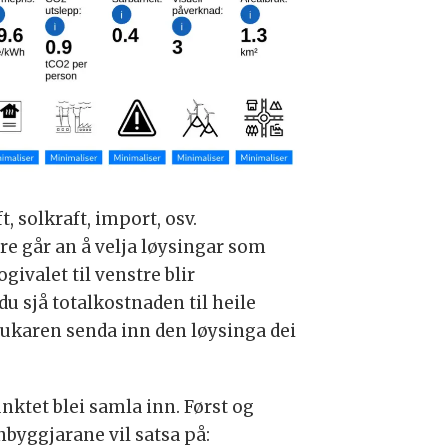
, solkraft, import, osv.
e går an å velja løysingar som
ivalet til venstre blir
u sjå totalkostnaden til heile
brukaren senda inn den løysinga dei
punktet blei samla inn. Først og
nbyggjarane vil satsa på: