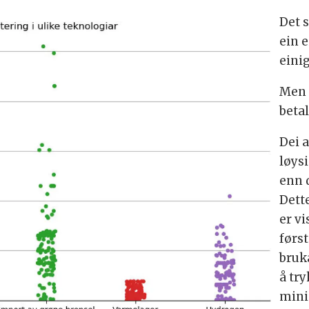
Det s
ein 
einig
Men k
betal
Dei a
løys
enn 
Dett
er vi
først
bruk
å tr
mini