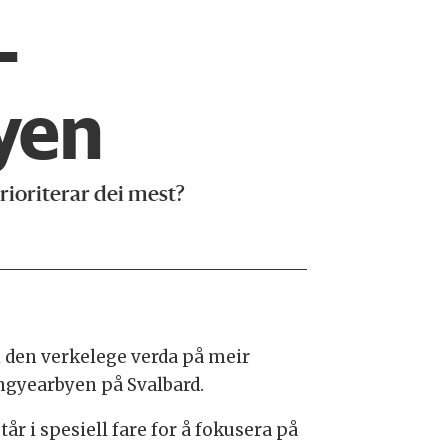
­
yen
rioriterar dei mest?
i den verkelege verda på meir
ongyearbyen på Svalbard.
år i spesiell fare for å fokusera på