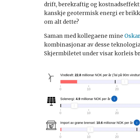
drift, berekraftig og kostnadseffek
kanskje geotermisk energi er brikk
om alt dette?
Saman med kollegaene mine
Oska
kombinasjonar av desse teknologiane
Skjermbiletet under visar korleis b