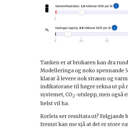
Tanken er at brukaren kan dra rundt 
Modelleringa og noko spennande 5-
klarar å levere nok straum og varm
indikatorane til høgre rekna ut på 
systemet, CO
-utslepp, men også ei
2
helst vil ha.
Korleis ser resultata ut? Følgjande b
fremst kan me sjå at det er store v