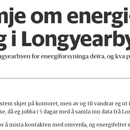
mje om energi
ng i Longyearb
ngyearbyen for energiforsyninga deira, og kva p
tem skjer på kontoret, men av og til vandrar eg ut 
ke, då eg jobba i 5 dagar med å samla inn data frå L
or å mista kontakten med omverda, og energifeltet st