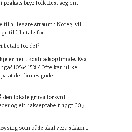
 praksis bryr folk flest seg om
til billegare straum i Noreg, vil
ge til å betale for.
i betale for det?
je er heilt kostnadsoptimale. Kva
singa? 10%? 15%? Ofte kan ulike
 på at det finnes gode
å den lokale gruva forsynt
ader og eit uakseptabelt høgt CO
-
2
øysing som både skal vera sikker i