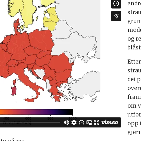
andr
stra
grun
model
og r
blåst
Ette
stra
dei 
over
fram
om v
utfo
opp t
gjer