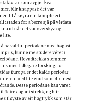
e faktorar som avgjer kvar
umen blir knappast; det var
nen til å køyra ein komplisert
l istaden for å berre sjå på vêrdata
ekna ut når det var overskya og
e lite.
r å ha vald ut periodane med høgast
umpris, kunne me studere vêret i
periodane. Hovudtrekka stemmer
eins med tidlegare forsking: for
tidas Europa er det kalde periodar
interen med lite vind som blir mest
rdrande. Desse periodane kan vare i
il fleire dagar i strekk, og blir
ne utløyste av eit høgtrykk som står