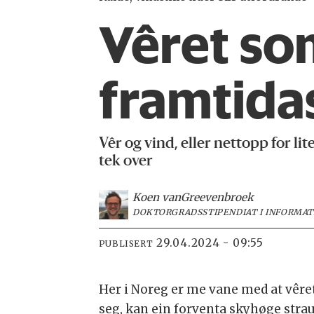
Vêret so
framtida
Vêr og vind, eller nettopp for li
tek over
Koen van
Greevenbroek
DOKTORGRADSSTIPENDIAT I INFORMATI
29.04.2024 - 09:55
PUBLISERT
Her i Noreg er me vane med at vêret 
seg, kan ein forventa skyhøge stra