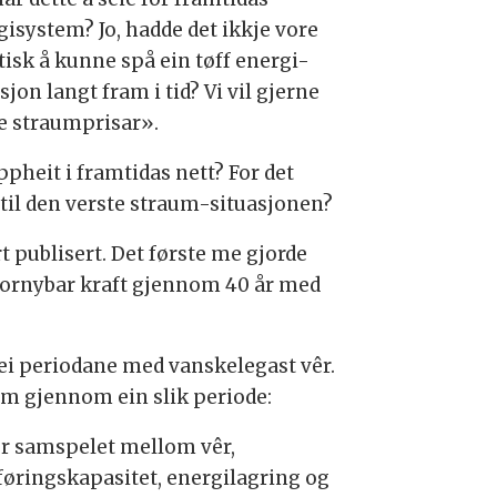
gisystem? Jo, hadde det ikkje vore
tisk å kunne spå ein tøff energi-
sjon langt fram i tid? Vi vil gjerne
øge straumprisar».
pheit i framtidas nett? For det
 til den verste straum-situasjonen?
 publisert. Det første me gjorde
 fornybar kraft gjennom 40 år med
dei periodane med vanskelegast vêr.
om gjennom ein slik periode:
er samspelet mellom vêr,
føringskapasitet, energilagring og