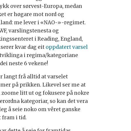
rykk over sørvest-Europa, medan
ket er høgare mot nord og
land: me lever i «NAO-»-regimet.
F, varslingstenesta og
kingssenteret i Reading, England,
iserer kvar dag eit
oppdatert varsel
utviklinga i regima/kategoriane
 dei neste 6 vekene!
r langt frå alltid at varselet
mer på prikken. Likevel ser me at
å zoome litt ut og fokusere på nokre
verordna kategoriar, so kan det vera
eg å seie noko om vêret ganske
 fram i tid.
ar dette å seie for framtidas