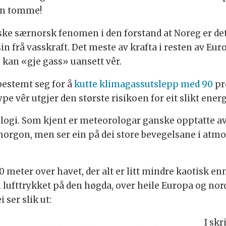
ten tomme!
nske særnorsk fenomen i den forstand at Noreg er de
 frå vasskraft. Det meste av krafta i resten av Euro
 kan «gje gass» uansett vêr.
 bestemt seg for å
kutte klimagassutslepp med 90
pr
pe vêr utgjer den største risikoen for eit slikt ene
logi. Som kjent er meteorologar ganske opptatte av 
morgon, men ser ein på dei store bevegelsane i atmo
0 meter over havet, der alt er litt mindre kaotisk e
lufttrykket på den høgda, over heile Europa og nord-
 ser slik ut:
I skr