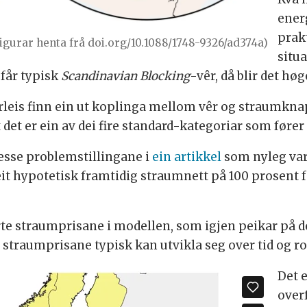
ener
prak
igurar henta frå doi.org/10.1088/1748-9326/ad374a)
situa
 får typisk
Scandinavian Blocking
-vêr, då blir det h
korleis finn ein ut koplinga mellom vêr og straumknap
 det er ein av dei fire standard-kategoriar som fører
desse problemstillingane i
ein artikkel
som nyleg vart
 eit hypotetisk framtidig straumnett på 100 prosent
erte straumprisane i modellen, som igjen peikar på 
 straumprisane typisk kan utvikla seg over tid og r
Det 
over