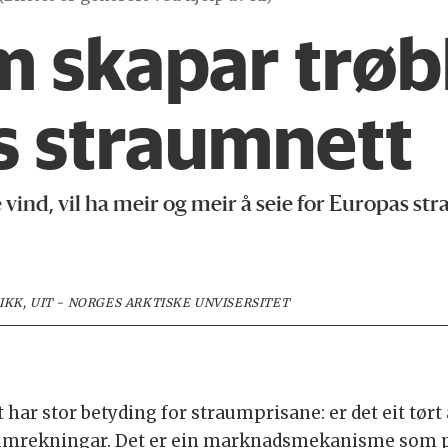
m skapar trøb
s straumnett
te vind, vil ha meir og meir å seie for Europas 
KK, UIT - NORGES ARKTISKE UNVISERSITET
har stor betyding for straumprisane: er det eit tørt
umrekningar. Det er ein marknadsmekanisme som prøve