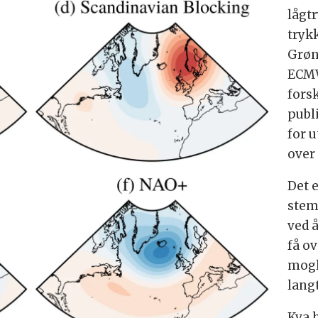
lågt
tryk
Grøn
ECMW
fors
publ
for 
over
Det e
stem
ved 
få o
mogl
langt
Kva h