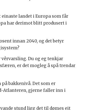
t einaste landet i Europa som får
pa har derimot blitt produsert i
osent innan 2040, og det betyr
rgisystem?
vêrvarsling. Du og eg tenkjar
sfæren, er det mogleg å spå trendar
nn på bakkenivå. Det som er
Atlanteren, gjerne faller inn i
ivande stund ligg det til dømes eit