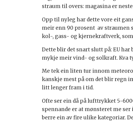
straum til overs: magasina er nes
Opp til nyleg har dette vore eit ga
meir enn 90 prosent av straumen sin
kol-, gass- og kjernekraftverk, som
Dette blir det snart slutt på: EU har
mykje meir vind- og solkraft. Kva ty
Me tek ein liten tur innom meteoro
kanskje mest på om det blir regn i
litt lenger fram i tid.
Ofte ser ein då på lufttrykket 5-600
spennande er at mønsteret me ser i 
berre ein av fire ulike kategoriar. Dei