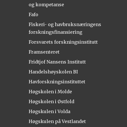
og kompetanse
Fafo
Fiskeri- og havbruksnæringens
forskningsfinansiering
Forsvarets forskningsinstitutt
Framsenteret
Fridtjof Nansens Institutt
Handelshøyskolen BI
Havforskningsinstituttet
Høgskolen i Molde
Høgskolen i Østfold
Høgskulen i Volda
Høgskulen på Vestlandet