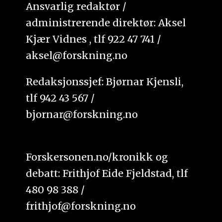
Ansvarlig redaktør /
administrerende direktør: Aksel
Kjær Vidnes , tlf 922 47 741 /
aksel@forskning.no
Redaksjonssjef: Bjørnar Kjensli,
tlf 942 43 567 /
bjornar@forskning.no
Forskersonen.no/kronikk og
debatt: Frithjof Eide Fjeldstad, tlf
480 98 388 /
frithjof@forskning.no