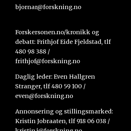
bjornar@forskning.no
Forskersonen.no/kronikk og
debatt: Frithjof Eide Fjeldstad, tlf
480 98 388 /
frithjof@forskning.no
Daglig leder: Even Hallgren
Stranger, tlf 480 59 100 /
even@forskning.no
Annonsering og stillingsmarked:
Kristin Jobraaten, tlf 918 06 038 /
kristin.j@forskning.no