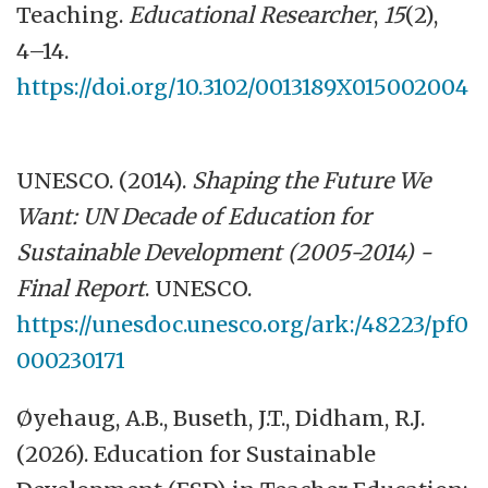
Teaching.
Educational Researcher
,
15
(2),
4–14.
https://doi.org/10.3102/0013189X015002004
UNESCO. (2014).
Shaping the Future We
Want: UN Decade of Education for
Sustainable Development (2005-2014) -
Final Report
. UNESCO.
https://unesdoc.unesco.org/ark:/48223/pf0
000230171
Øyehaug, A.B., Buseth, J.T., Didham, R.J.
(2026). Education for Sustainable