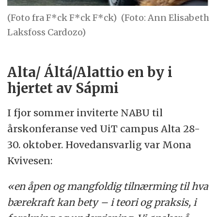
(Foto fra F*ck F*ck F*ck)
(Foto: Ann Elisabeth
Laksfoss Cardozo)
Alta/ Áltá/Alattio en by i
hjertet av Sápmi
I fjor sommer inviterte NABU til
årskonferanse ved UiT campus Alta 28-
30. oktober. Hovedansvarlig var Mona
Kvivesen:
«en åpen og mangfoldig tilnærming til hva
bærekraft kan bety – i teori og praksis, i