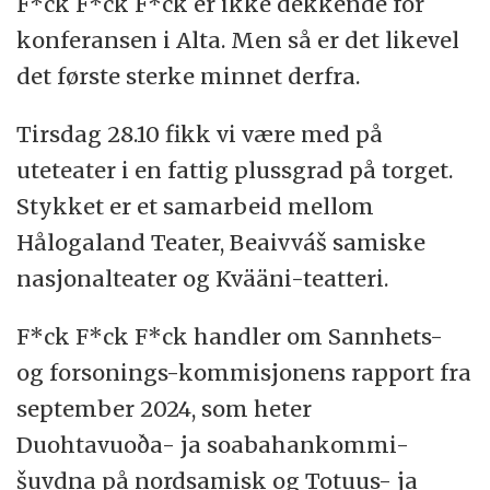
F*ck F*ck F*ck er ikke dekkende for
konferansen i Alta. Men så er det likevel
det første sterke minnet derfra.
Tirsdag 28.10 fikk vi være med på
uteteater i en fattig plussgrad på torget.
Stykket er et samarbeid mellom
Hålogaland Teater, Beaivváš samiske
nasjonalteater og Kvääni-teatteri.
F*ck F*ck F*ck handler om Sannhets-
og forsonings-kommisjonens rapport fra
september 2024, som heter
Duohtavuoða- ja soabahankommi-
šuvdna på nordsamisk og Totuus- ja