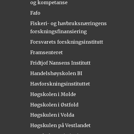
og kompetanse
Fafo
Fiskeri- og havbruksnæringens
forskningsfinansiering
Forsvarets forskningsinstitutt
Framsenteret
Fridtjof Nansens Institutt
Handelshøyskolen BI
Havforskningsinstituttet
Høgskolen i Molde
Høgskolen i Østfold
Høgskulen i Volda
Høgskulen på Vestlandet