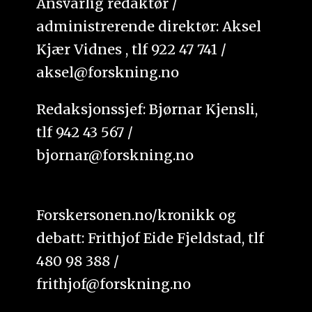
Ansvarlig redaktør /
administrerende direktør: Aksel
Kjær Vidnes , tlf 922 47 741 /
aksel@forskning.no
Redaksjonssjef: Bjørnar Kjensli,
tlf 942 43 567 /
bjornar@forskning.no
Forskersonen.no/kronikk og
debatt: Frithjof Eide Fjeldstad, tlf
480 98 388 /
frithjof@forskning.no