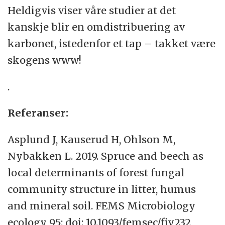
Heldigvis viser våre studier at det
kanskje blir en omdistribuering av
karbonet, istedenfor et tap – takket være
skogens www!
.
Referanser:
Asplund J, Kauserud H, Ohlson M,
Nybakken L. 2019. Spruce and beech as
local determinants of forest fungal
community structure in litter, humus
and mineral soil. FEMS Microbiology
ecology 95: doi: 10.1093/femsec/fiy232