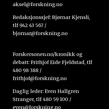
aksel@forskning.no
Redaksjonssjef: Bjørnar Kjensli,
tlf 942 43 567 /
bjornar@forskning.no
Forskersonen.no/kronikk og
debatt: Frithjof Eide Fjeldstad, tlf
480 98 388 /
frithjof@forskning.no
Daglig leder: Even Hallgren
Stranger, tlf 480 59 100 /
even@forskning.no