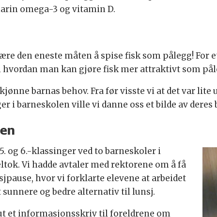
arin omega-3 og vitamin D.
re den eneste måten å spise fisk som pålegg! For et
ordan man kan gjøre fisk mer attraktivt som påle
jønne barnas behov. Fra før visste vi at det var lite 
r i barneskolen ville vi danne oss et bilde av deres 
jen
 og 6.-klassinger ved to barneskoler i
eltok. Vi hadde avtaler med rektorene om å få
pause, hvor vi forklarte elevene at arbeidet
 sunnere og bedre alternativ til lunsj.
ut et informasjonsskriv til foreldrene om