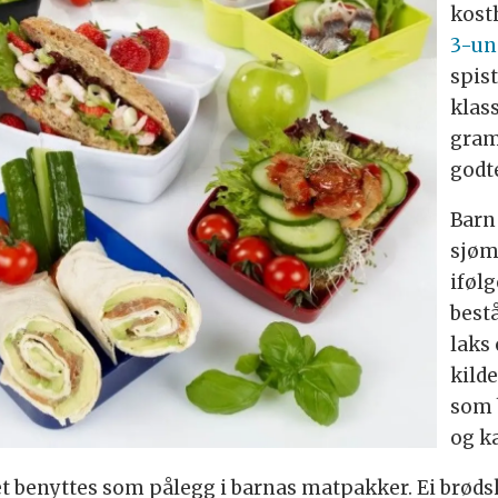
kost
3-un
spis
klas
gram
godte
Barn
sjøma
iføl
bestå
laks 
kild
som 
og k
 benyttes som pålegg i barnas matpakker. Ei brødski