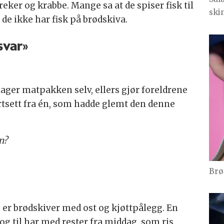
reker og krabbe. Mange sa at de spiser fisk til
ski
de ikke har fisk på brødskiva.
svar»
lager matpakken selv, ellers gjør foreldrene
tsett fra én, som hadde glemt den denne
n?
Brø
e er brødskiver med ost og kjøttpålegg. En
og til har med rester fra middag, som ris,