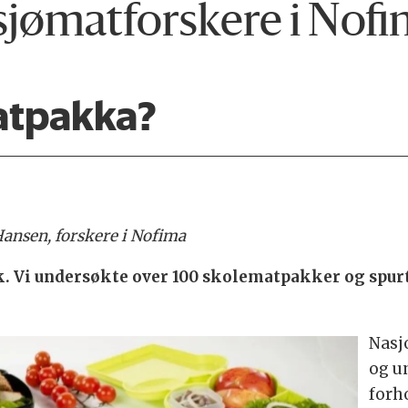
 sjømatforskere i Nof
matpakka?
 Hansen, forskere i Nofima
k. Vi undersøkte over 100 skolematpakker og spurte
Nasj
og un
forho