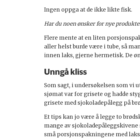
Ingen oppga at de ikke likte fisk.
Har du noen ønsker for nye produkte
Flere mente at en liten porsjonspak
aller helst burde være i tube, så ma
innen laks, gjerne hermetisk. De ø
Unngå kliss
Som sagt, i undersøkelsen som vi u
sjømat var for grisete og hadde sty
grisete med sjokoladepålegg på br
Et tips kan jo være å legge to brø
mange av sjokoladepåleggskivene s
små porsjonspakningene med laks e