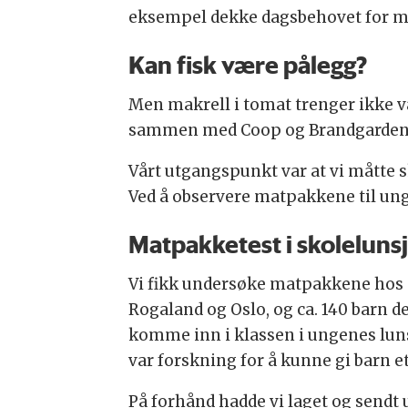
eksempel dekke dagsbehovet for m
Kan fisk være pålegg?
Men makrell i tomat trenger ikke væ
sammen med Coop og Brandgarden hv
Vårt utgangspunkt var at vi måtte sk
Ved å observere matpakkene til unge
Matpakketest i skoleluns
Vi fikk undersøke matpakkene hos 5.
Rogaland og Oslo, og ca. 140 barn d
komme inn i klassen i ungenes lunsj
var forskning for å kunne gi barn et
På forhånd hadde vi laget og sendt 