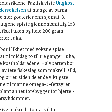
holdsrådene. Faktisk viste
Ungkost
dersøkelsen
at mange av barna
te mer godterier enn sjømat. 8.-
singene spiste gjennomsnittlig 168
 fisk i uken og hele 200 gram
rier i uka.
 bør i likhet med voksne spise
t til middag to til tre ganger i uka,
ge kostholdsrådene. Halvparten bør
 av fete fiskeslag som makrell, sild,
og ørret, siden de er de viktigste
ene til marine omega-3-fettsyrer
blant annet forebygger for hjerte -
arsykdommer.
ve makrell i tomat vil for