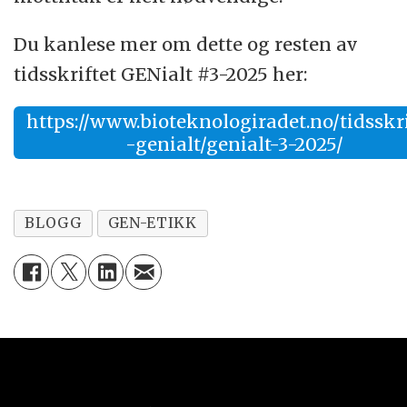
Du kanlese mer om dette og resten av
tidsskriftet GENialt #3-2025 her:
https://www.bioteknologiradet.no/tidsskri
-genialt/genialt-3-2025/
BLOGG
GEN-ETIKK